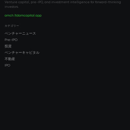
Venture capital, pre-IPO, and investment intelligence for forward-thinking
investors.
amch.ltd
amcapital.app
カテゴリー
ベンチャーニュース
Pre-IPO
投資
ベンチャーキャピタル
不動産
IPO
COMPANY
About AMCH
AMCH App
Trustpilot
DOWNLOAD
App Store
Google Play