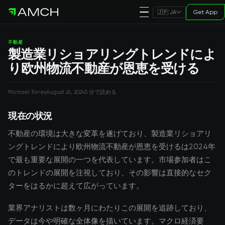
Get App
🇯🇵 JA
不動産
製造業リショアリングトレンドによ
り欧州物流不動産が恩恵を受ける
Michael Torres
August 26, 2024
3 分で読める
現在の状況
不動産の環境は大きな変革を遂げており、製造業リショアリ
ングトレンドにより欧州物流不動産が恩恵を受けるは2024年
で最も重要な展開の一つを代表しています。市場参加者はこ
のトレンドの展開を注視しており、その影響は直接的なセク
ターをはるかに超えて広がっています。
業界アナリストは数ヶ月にわたりこの展開を追跡しており、
データは今や明確な全体像を描いています。マクロ経済要