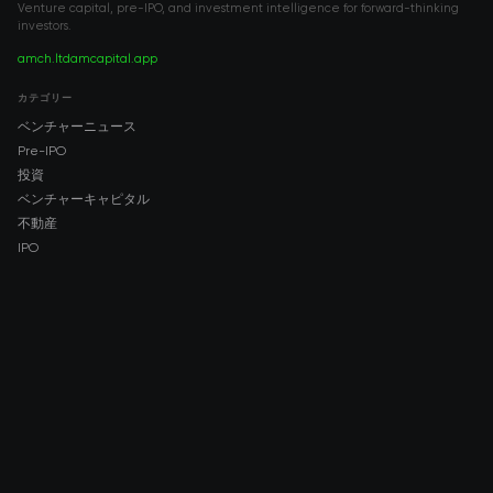
Venture capital, pre-IPO, and investment intelligence for forward-thinking
investors.
amch.ltd
amcapital.app
カテゴリー
ベンチャーニュース
Pre-IPO
投資
ベンチャーキャピタル
不動産
IPO
COMPANY
About AMCH
AMCH App
Trustpilot
DOWNLOAD
App Store
Google Play