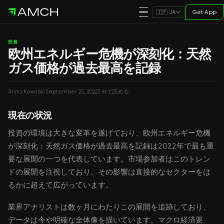
Get App
🇯🇵 JA
投資
欧州エネルギー危機が深刻化：天然
ガス価格が過去最高を記録
Anna Kowalski
September 25, 2022
3 分で読める
現在の状況
投資の環境は大きな変革を遂げており、欧州エネルギー危機
が深刻化：天然ガス価格が過去最高を記録は2022年で最も重
要な展開の一つを代表しています。市場参加者はこのトレン
ドの展開を注視しており、その影響は直接的なセクターをは
るかに超えて広がっています。
業界アナリストは数ヶ月にわたりこの展開を追跡しており、
データは今や明確な全体像を描いています。マクロ経済要