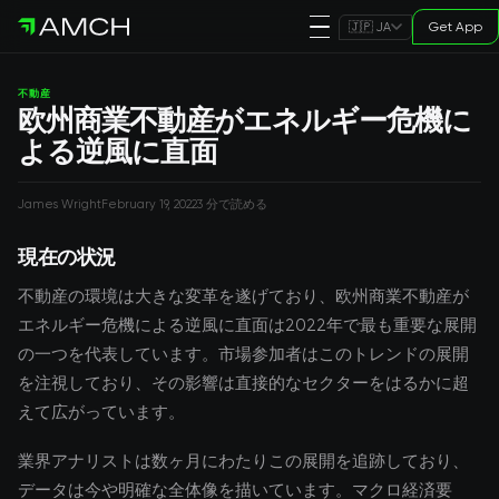
Get App
🇯🇵 JA
不動産
欧州商業不動産がエネルギー危機に
よる逆風に直面
James Wright
February 19, 2022
3 分で読める
現在の状況
不動産の環境は大きな変革を遂げており、欧州商業不動産が
エネルギー危機による逆風に直面は2022年で最も重要な展開
の一つを代表しています。市場参加者はこのトレンドの展開
を注視しており、その影響は直接的なセクターをはるかに超
えて広がっています。
業界アナリストは数ヶ月にわたりこの展開を追跡しており、
データは今や明確な全体像を描いています。マクロ経済要