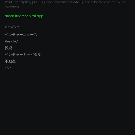
Venture capital, pre-IPO, and investment intelligence for forward-thinking
investors.
amch.ltd
amcapital.app
カテゴリー
ベンチャーニュース
Pre-IPO
投資
ベンチャーキャピタル
不動産
IPO
COMPANY
About AMCH
AMCH App
Trustpilot
DOWNLOAD
App Store
Google Play