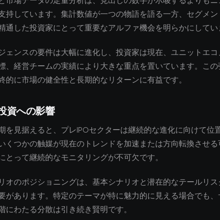
と市場データの定量分析は、見出しの数字が示唆するよりもニ
支持しています。集計数値が一つの物語を語る一方、セグメン
精通した投資家にとって重要なアルファ機会を明らかにしてい
ジェンスの要件は大幅に進化し、投資家は現在、ユニットエコ
標、経営チームの実績により大きな重点を置いています。この
終的に市場の健全性と長期的なリターンに有益です。
投資への影響
期を見据えると、プレIPOセクターは継続的な進化に向けて位
いくつかの触媒が現在のトレンドを加速または方向転換させる
にとって継続的なモニタリングが不可欠です。
リオのポジショニングは、基本シナリオと潜在的なテールリス
要があります。特定のテーマが特に魅力的に見える場合でも、
階にわたる分散は引き続き賢明です。