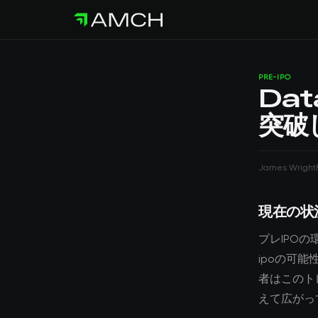
PRE-IPO
Da
突破
James Wright
現在の状
プレIPOの
ipoの可
者はこのト
えて広がっ