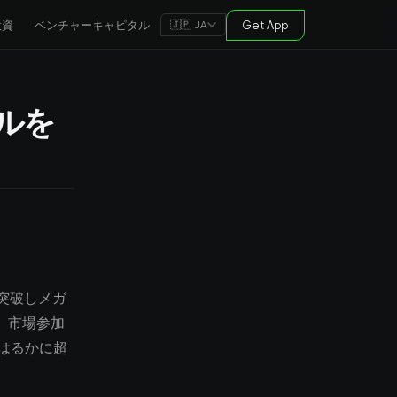
投資
ベンチャーキャピタル
Get App
🇯🇵 JA
ドルを
を突破しメガ
。市場参加
はるかに超