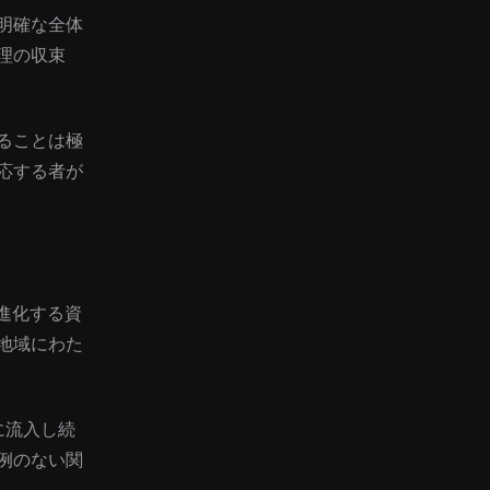
明確な全体
理の収束
ることは極
応する者が
て進化する資
地域にわた
に流入し続
例のない関