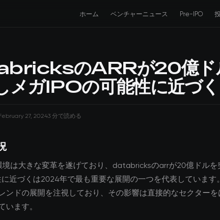
ホーム
ベンチャーニュース
Pre-IPO
tabricksのARRが20億
しメガIPOの可能性に近づく
February 27, 2024
3 分で読める
況
環境は大きな変革を遂げており、databricksのarrが20億ドル
能性に近づくは2024年で最も重要な展開の一つを代表しています
レンドの展開を注視しており、その影響は直接的なセクターを
ています。