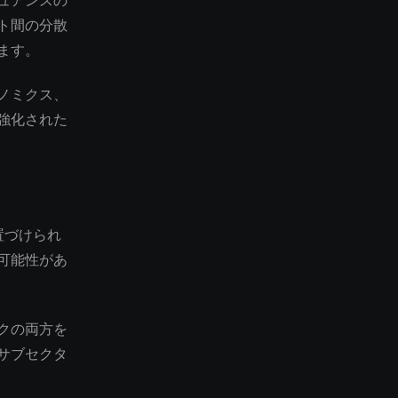
ュアンスの
ト間の分散
ます。
ノミクス、
強化された
置づけられ
可能性があ
クの両方を
サブセクタ