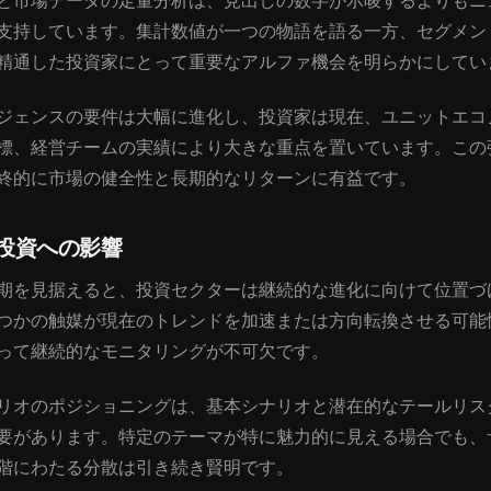
と市場データの定量分析は、見出しの数字が示唆するよりもニ
支持しています。集計数値が一つの物語を語る一方、セグメン
精通した投資家にとって重要なアルファ機会を明らかにしてい
ジェンスの要件は大幅に進化し、投資家は現在、ユニットエコ
標、経営チームの実績により大きな重点を置いています。この
終的に市場の健全性と長期的なリターンに有益です。
投資への影響
期を見据えると、投資セクターは継続的な進化に向けて位置づ
つかの触媒が現在のトレンドを加速または方向転換させる可能
って継続的なモニタリングが不可欠です。
リオのポジショニングは、基本シナリオと潜在的なテールリス
要があります。特定のテーマが特に魅力的に見える場合でも、
階にわたる分散は引き続き賢明です。