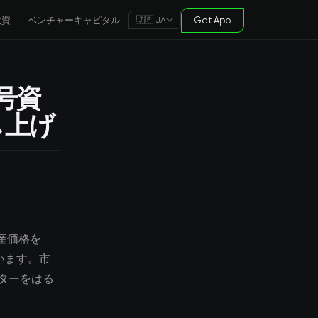
投資
ベンチャーキャピタル
Get App
🇯🇵 JA
暗号資
し上げ
資産価格を
います。市
ターをはる