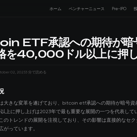
ホーム
ベンチャーニュース
Pre-IPO
tcoin ETF承認への期待が
格を40,000ドル以上に押
tober 02, 2023
3 分で読める
況
大きな変革を遂げており、bitcoin etf承認への期待が暗号
0ドル以上に押し上げは2023年で最も重要な展開の一つを代表して
このトレンドの展開を注視しており、その影響は直接的なセク
広がっています。