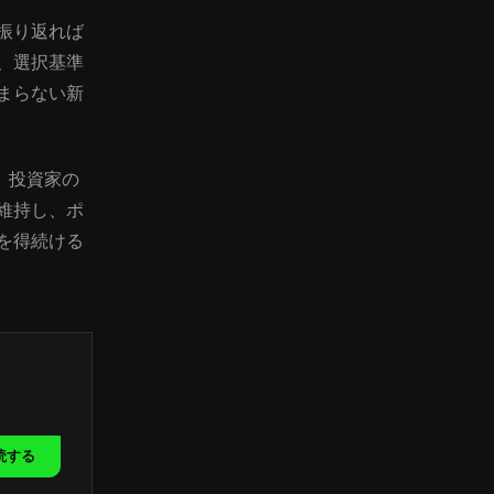
振り返れば
、選択基準
まらない新
。投資家の
維持し、ポ
を得続ける
読する