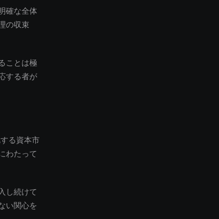
明確な全体
理の収束
ることは極
応する者が
化する資本市
にわたって
入し続けて
ない関心を