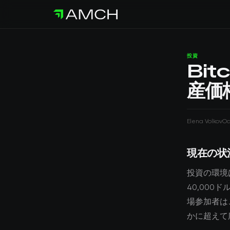
投資
Bi
産価
Elena Volkov
Oc
現在の状
投資の環境は
40,00
場参加者は
かに超えて