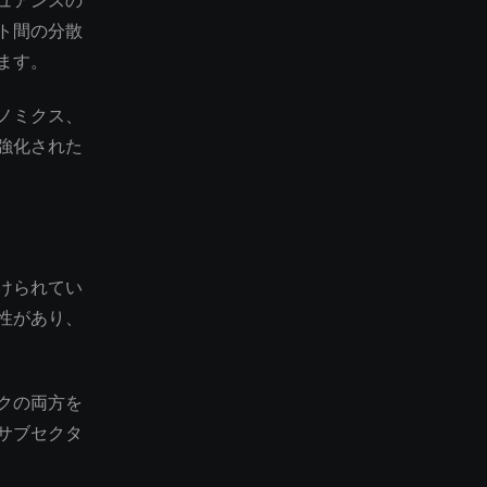
ュアンスの
ト間の分散
ます。
ノミクス、
強化された
けられてい
性があり、
クの両方を
サブセクタ