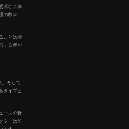
明確な全体
理の収束
ることは極
応する者が
導入、そして
産タイプと
ュース分野
クターは前