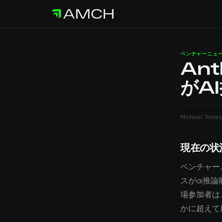
ベンチャーニュ
Ant
がA
Michael Torres
現在の状
ベンチャーニ
スがai推
場参加者は
かに超えて