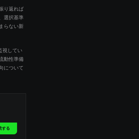
振り返れば
、選択基準
まらない新
監視してい
流動性準備
向について
読する