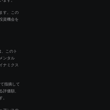
います。
ます。この
投資機会を
析は、このト
メンタル
イナミクス
して指摘して
る評価額、
す。