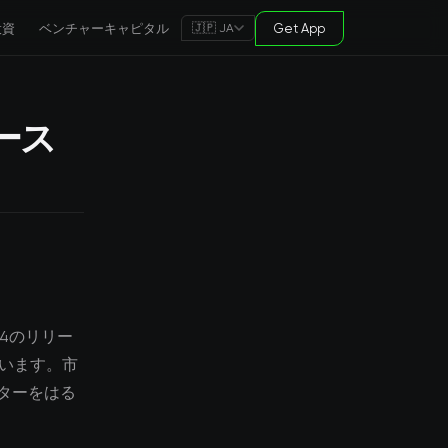
投資
ベンチャーキャピタル
Get App
🇯🇵 JA
リース
 4のリリー
ています。市
ターをはる