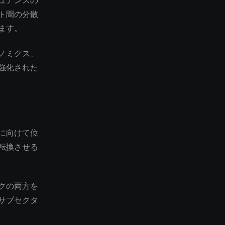
ュアンスの
ト間の分散
ます。
ノミクス、
強化された
に向けて位
転換させる
クの両方を
サブセクタ