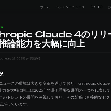
ホーム
ベンチャーニュース
Pre-IPO
ース
hropic Claude 4のリ
I推論能力を大幅に向上
January 28, 2025
3 分で読める
況
ュースの環境は大きな変革を遂げており、anthropic claude
論能力を大幅に向上は2025年で最も重要な展開の一つを代表し
このトレンドの展開を注視しており、その影響は直接的なセク
広がっています。