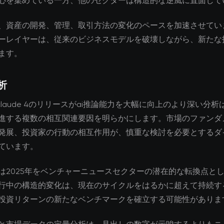
心を集めている一方、他のセクターは構造的な逆風に直面して
、資産の開発、管理、取引方法の変化のペースを加速させてい
ーレイヤーは、従来のビジネスモデルを破壊しながら、新たな
ます。
析
pic claude 4のリリースがai推論能力を大幅に向上のより深い分
進する複数の相互関連要因を明らかにします。市場のファンダ
発展、投資家の行動の相互作用が、慎重な検討を必要とするダ
ています。
は2025年をベンチャーニュースセクターの潜在的な転換点と
行中の構造的変化は、現在のサイクルをはるかに超えて持続す
投資リターンの新たなベンチマークを確立する可能性がありま