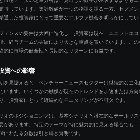
と市場データの定量分析は、見出しの数字が示唆するよりもニ
支持しています。集計数値が一つの物語を語る一方、セグメン
精通した投資家にとって重要なアルファ機会を明らかにしてい
ジェンスの要件は大幅に進化し、投資家は現在、ユニットエコ
標、経営チームの実績により大きな重点を置いています。この
終的に市場の健全性と長期的なリターンに有益です。
投資への影響
期を見据えると、ベンチャーニュースセクターは継続的な進化
ています。いくつかの触媒が現在のトレンドを加速または方向
り、投資家にとって継続的なモニタリングが不可欠です。
リオのポジショニングは、基本シナリオと潜在的なテールリス
要があります。特定のテーマが特に魅力的に見える場合でも、
階にわたる分散は引き続き賢明です。