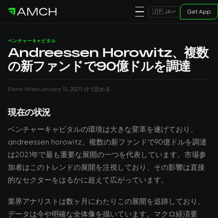
Get App
🇯🇵 JA
ベンチャーキャピタル
Andreessen Horowitz、複数
の新ファンドで90億ドルを調達
Elena Volkov
January 13, 2021
3 分で読める
現在の状況
ベンチャーキャピタルの環境は大きな変革を遂げており、
andreessen horowitz、複数の新ファンドで90億ドルを調達
は2021年で最も重要な展開の一つを代表しています。市場参
加者はこのトレンドの展開を注視しており、その影響は直接
的なセクターをはるかに超えて広がっています。
業界アナリストは数ヶ月にわたりこの展開を追跡しており、
データは今や明確な全体像を描いています。マクロ経済要