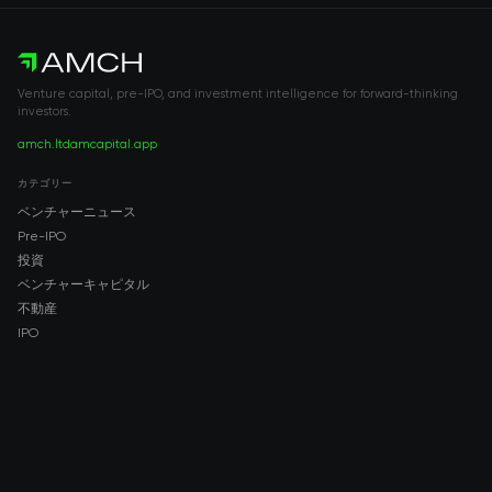
Venture capital, pre-IPO, and investment intelligence for forward-thinking
investors.
amch.ltd
amcapital.app
カテゴリー
ベンチャーニュース
Pre-IPO
投資
ベンチャーキャピタル
不動産
IPO
COMPANY
About AMCH
AMCH App
Trustpilot
DOWNLOAD