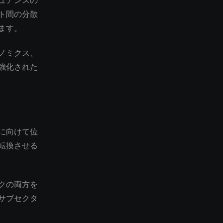
ュアンスの
ト間の分散
ます。
ノミクス、
強化された
に向けて位
転換させる
クの両方を
サブセクタ