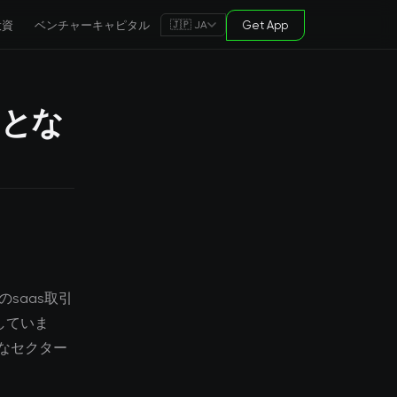
投資
ベンチャーキャピタル
Get App
🇯🇵 JA
引とな
saas取引
していま
なセクター