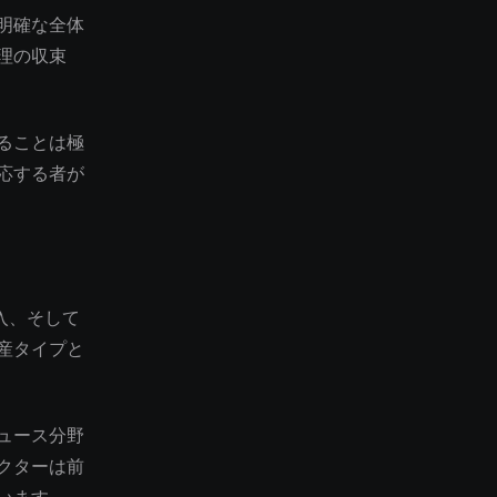
明確な全体
理の収束
ることは極
応する者が
導入、そして
産タイプと
ュース分野
クターは前