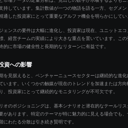
と市場データの定量分析は、見出しの数字が示唆するよりもニ
支持しています。集計数値が一つの物語を語る一方、セグメン
精通した投資家にとって重要なアルファ機会を明らかにしてい
ジェンスの要件は大幅に進化し、投資家は現在、ユニットエコ
標、経営チームの実績により大きな重点を置いています。この
終的に市場の健全性と長期的なリターンに有益です。
投資への影響
期を見据えると、ベンチャーニュースセクターは継続的な進化
ています。いくつかの触媒が現在のトレンドを加速または方向
り、投資家にとって継続的なモニタリングが不可欠です。
リオのポジショニングは、基本シナリオと潜在的なテールリス
要があります。特定のテーマが特に魅力的に見える場合でも、
階にわたる分散は引き続き賢明です。