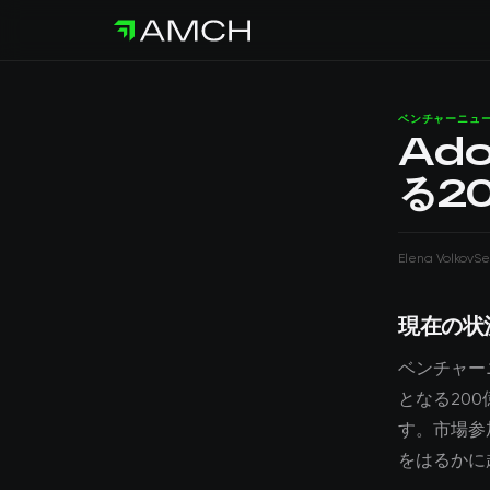
ベンチャーニュ
Ad
る2
Elena Volkov
Se
現在の状
ベンチャー
となる200
す。市場参
をはるかに