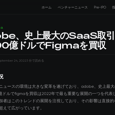
ホーム
ベンチャーニュース
Pre-IPO
ース
obe、史上最大のSaaS取
00億ドルでFigmaを買収
ptember 24, 2022
3 分で読める
況
ニュースの環境は大きな変革を遂げており、adobe、史上最大の
億ドルでfigmaを買収は2022年で最も重要な展開の一つを代表
加者はこのトレンドの展開を注視しており、その影響は直接的
超えて広がっています。