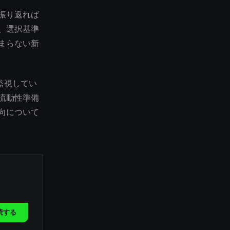
振り返れば
、選択基準
まらない新
監視してい
流動性準備
向について
読する