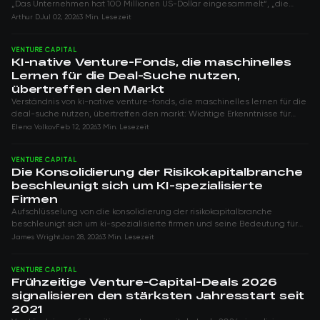
„Das Unternehmen hat 100 Millionen US-Dollar eingesammelt“, „die
Bewertung stieg auf 2 Mi...
Arthur D
Jul 02, 2026
3 Min. Lesezeit
VENTURE CAPITAL
KI-native Venture-Fonds, die maschinelles
Lernen für die Deal-Suche nutzen,
übertreffen den Markt
Verständnis von ki-native venture-fonds, die maschinelles lernen für die
deal-suche nutzen, übertreffen den markt: Wichtige Erkenntnisse für
Investoren in de...
Elena Volkov
Feb 12, 2026
3 Min. Lesezeit
VENTURE CAPITAL
Die Konsolidierung der Risikokapitalbranche
beschleunigt sich um KI-spezialisierte
Firmen
Aufschlüsselung von die konsolidierung der risikokapitalbranche
beschleunigt sich um ki-spezialisierte firmen und seine Bedeutung für
die Portfoliostrategie ...
James Wright
Jan 28, 2026
3 Min. Lesezeit
VENTURE CAPITAL
Frühzeitige Venture-Capital-Deals 2026
signalisieren den stärksten Jahresstart seit
2021