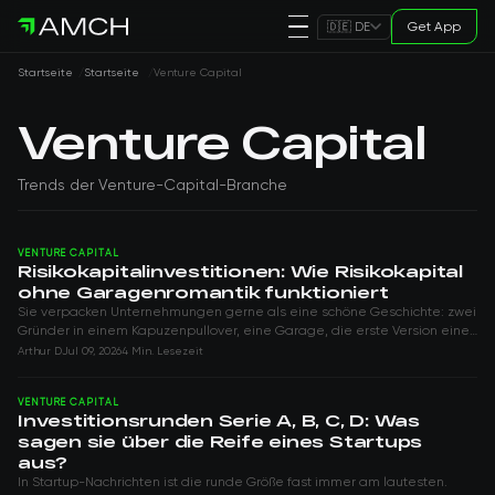
Get App
🇩🇪 DE
Startseite
Startseite
Venture Capital
Venture Capital
Trends der Venture-Capital-Branche
VENTURE CAPITAL
Risikokapitalinvestitionen: Wie Risikokapital
ohne Garagenromantik funktioniert
Sie verpacken Unternehmungen gerne als eine schöne Geschichte: zwei
Gründer in einem Kapuzenpullover, eine Garage, die erste Version eines
Produkts, dann ein...
Arthur D
Jul 09, 2026
4 Min. Lesezeit
VENTURE CAPITAL
Investitionsrunden Serie A, B, C, D: Was
sagen sie über die Reife eines Startups
aus?
In Startup-Nachrichten ist die runde Größe fast immer am lautesten.