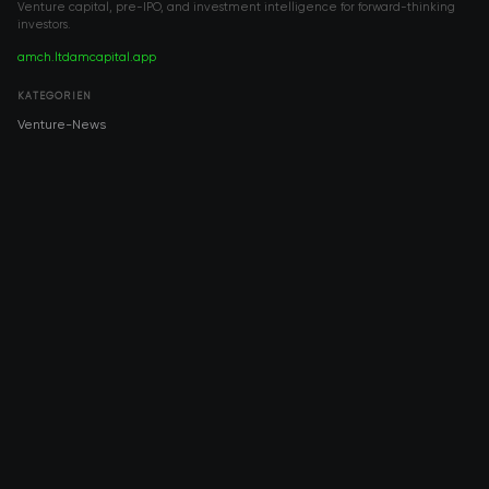
Venture capital, pre-IPO, and investment intelligence for forward-thinking
investors.
amch.ltd
amcapital.app
KATEGORIEN
Venture-News
Pre-IPO
Investment
Venture Capital
Immobilien
IPO
COMPANY
About AMCH
AMCH App
Trustpilot
DOWNLOAD
App Store
Google Play