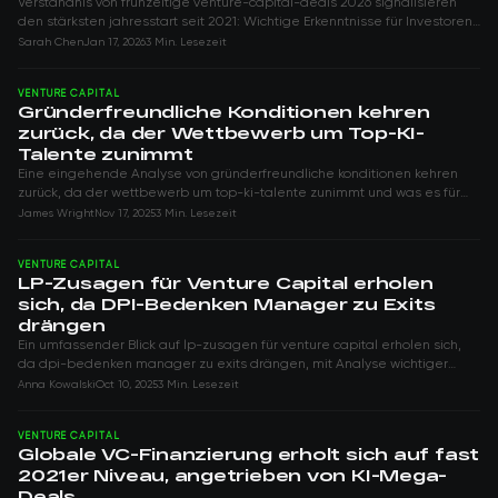
Verständnis von frühzeitige venture-capital-deals 2026 signalisieren
den stärksten jahresstart seit 2021: Wichtige Erkenntnisse für Investoren
in der sich wa...
Sarah Chen
Jan 17, 2026
3 Min. Lesezeit
VENTURE CAPITAL
Gründerfreundliche Konditionen kehren
zurück, da der Wettbewerb um Top-KI-
Talente zunimmt
Eine eingehende Analyse von gründerfreundliche konditionen kehren
zurück, da der wettbewerb um top-ki-talente zunimmt und was es für
Investoren im Bereich Ve...
James Wright
Nov 17, 2025
3 Min. Lesezeit
VENTURE CAPITAL
LP-Zusagen für Venture Capital erholen
sich, da DPI-Bedenken Manager zu Exits
drängen
Ein umfassender Blick auf lp-zusagen für venture capital erholen sich,
da dpi-bedenken manager zu exits drängen, mit Analyse wichtiger
Trends, Marktdynamiken...
Anna Kowalski
Oct 10, 2025
3 Min. Lesezeit
VENTURE CAPITAL
Globale VC-Finanzierung erholt sich auf fast
2021er Niveau, angetrieben von KI-Mega-
Deals