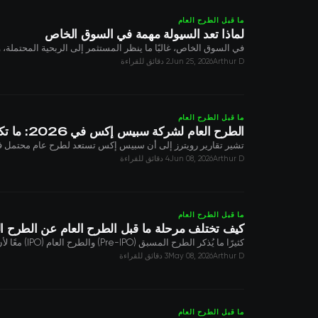
ما قبل الطرح العام
لماذا تعد السيولة مهمة في السوق الخاص
في السوق الخاص، غالبًا ما ينظر المستثمر إلى الربحية المحتملة، 
Arthur D
Jun 25, 2026
2 دقائق للقراءة
ما قبل الطرح العام
الطرح العام لشركة سبيس إكس في 2026: ما تكشفه تقارير رويترز عن التقييم وستارلينك ومخاطر التنفيذ
تشير تقارير رويترز إلى أن سبيس إكس تستعد لطرح عام محتمل في 2026 بتقييمات تتراوح بين 800 مليار دولار و1.5 تريليون دولار. إليك التحليل المالي وراء هذه ا
Arthur D
Jun 08, 2026
4 دقائق للقراءة
ما قبل الطرح العام
كيف تختلف مرحلة ما قبل الطرح العام عن الطرح الع
كثيرًا ما يُذكر الطرح المسبق (Pre-IPO) والطرح العام (IPO) معًا لأن كليهما يتعلق بشركات في طريقها إلى السوق العامة. لكن بالنسبة للمستثمر، فهذان يمثلان طريقتين...
Arthur D
May 08, 2026
3 دقائق للقراءة
ما قبل الطرح العام