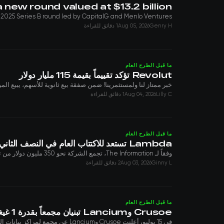
 new round valued at $13.2 billion
er 2025 Series B round led by CapitalG and Menlo Ventures
Genry H
Aug 05, 2026
1 دقائق للقراءة
ما قبل الطرح العام
Revolut تؤكد تقييماً بقيمة 115 مليار دولار
خبر ممتاز لنا ولمستثمرينا! ضمن صفقة بيع ثانوية للأسهم، يبيع الموظفون والمساهمون الحاليون حصصهم
Lilly C
Aug 04, 2026
1 دقائق للقراءة
ما قبل الطرح العام
Lambda تستعد للاكتتاب العام في النصف الثاني من 2026
وفقاً لـ The Information، تجمع الشركة نحو 350 مليون دولار من تمويل ما قبل الاكتتاب العام عبر سندات قابلة للتحويل. تقود الجولة Mubadala Capital. وتشمل الشروط ...
Ginny L
Aug 03, 2026
2 دقائق للقراءة
ما قبل الطرح العام
Crusoe وLancium تبنيان مجمعاً بقدرة 1 غيغاواط في تكساس
في 15 يوليو، أعلنت Crusoe وLancium عن مجمع لمراكز بيانات الذكاء الاصطناعي في تشايلدرس بولاية تكساس. الموقع يمتد على 270 فداناً وتملكه Lancium، وستبلغ القدرة ...