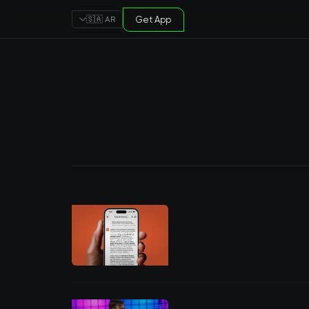
Get App
🇸🇦 AR