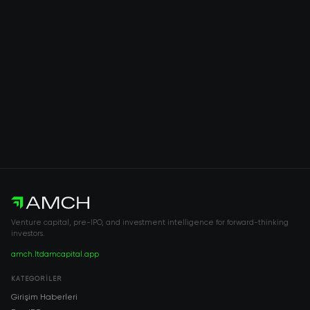
Venture capital, pre-IPO, and investment intelligence for forward-thinking
investors.
amch.ltd
amcapital.app
KATEGORILER
Girişim Haberleri