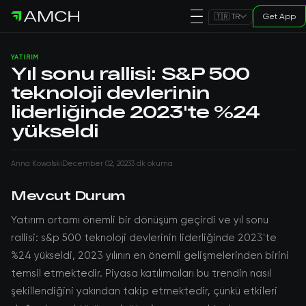
Get App
🇹🇷 TR
YATIRIM
Yıl sonu rallisi: S&P 500
teknoloji devlerinin
liderliğinde 2023'te %24
yükseldi
Anna Kowalski
December 02, 2023
3 dk okuma
Mevcut Durum
Yatırım ortamı önemli bir dönüşüm geçirdi ve yıl sonu
rallisi: s&p 500 teknoloji devlerinin liderliğinde 2023'te
%24 yükseldi, 2023 yılının en önemli gelişmelerinden birini
temsil etmektedir. Piyasa katılımcıları bu trendin nasıl
şekillendiğini yakından takip etmektedir, çünkü etkileri