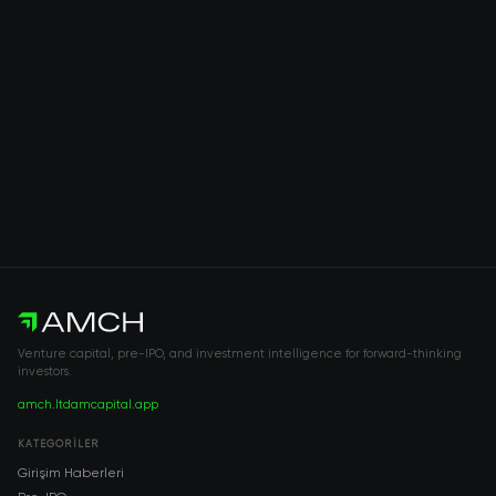
Venture capital, pre-IPO, and investment intelligence for forward-thinking
investors.
amch.ltd
amcapital.app
KATEGORILER
Girişim Haberleri