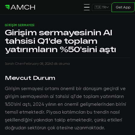
Get App
🇹🇷 TR
GIRIŞIM SERMAYESI
Girişim sermayesinin AI
tahsisi Q1'de toplam
yatırımların %50'sini aştı
Sarah Chen
February 08, 2024
3 dk okuma
Mevcut Durum
Girişim sermayesi ortamı önemli bir dönüşüm geçirdi ve
girişim sermayesinin ai tahsisi q1'de toplam yatırımların
%50'sini aştı, 2024 yılının en önemli gelişmelerinden birini
temsil etmektedir. Piyasa katılımcıları bu trendin nasıl
şekillendiğini yakından takip etmektedir, çünkü etkileri
doğrudan sektörün çok ötesine uzanmaktadır.