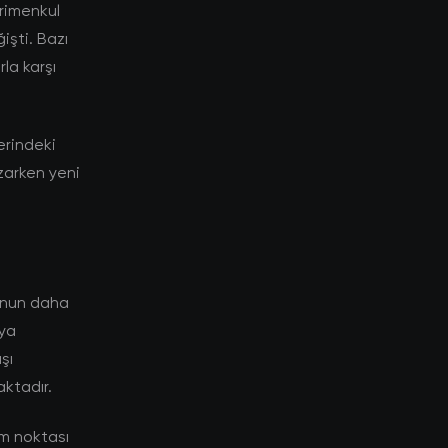
yrimenkul
işti. Bazı
la karşı
lerindeki
ozarken yeni
sunun daha
aya
şı
aktadır.
üm noktası