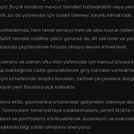
tır. Birçok katalizör mevcut trendleri hızlandırabilir veya ye
lir, bu da yatırımcılar için sürekli izlemeyi zorunlu kılmaktadır.
umlandırması, hem temel senaryo hem de olası kuyruk riskleri
Belirli temalar özellikle çekici görünse de, alt sektörler ve yat
rasında çeşitlendirme ihtiyatlı olmaya devam etmektedir.
toleransı ve zaman ufku olan yatırımcılar için mevcut piyasa ko
p bakıldığında cazip görünebilecek giriş noktaları sunmaktad
çim kriterlerinde disiplini korurken, tarihsel çerçevelere düzg
ayan yeni fırsatlara açık kalmaktır.
ırma ekibi, gayrimenkul ortamındaki gelişmeleri izlemeye d
Yatırımcıların temel kaliteye odaklanmalarını, yeterli likidite 
arını ve portföylerini etkileyebilecek düzenleyici ve makro
hakkında bilgi sahibi olmalarını öneriyoruz.