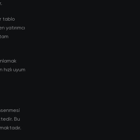
.
r tablo
n yatırımcı
rtam
 anlamak
n hızlı uyum
imsenmesi
tedir. Bu
tmaktadır.