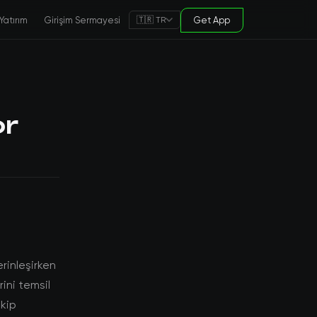
Yatırım
Girişim Sermayesi
Get App
🇹🇷 TR
or
rinleşirken
rini temsil
akip