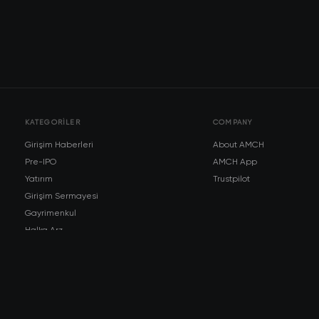
KATEGORILER
COMPANY
Girişim Haberleri
About AMCH
Pre-IPO
AMCH App
Yatırım
Trustpilot
Girişim Sermayesi
Gayrimenkul
Halka Arz