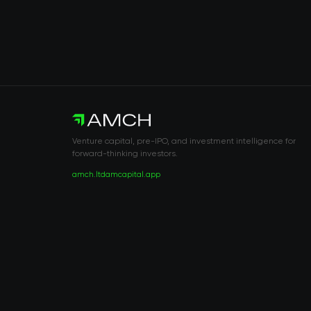
Venture capital, pre-IPO, and investment intelligence for
forward-thinking investors.
amch.ltd
amcapital.app
RISK DISCLOSURE & LEGAL NOTICE