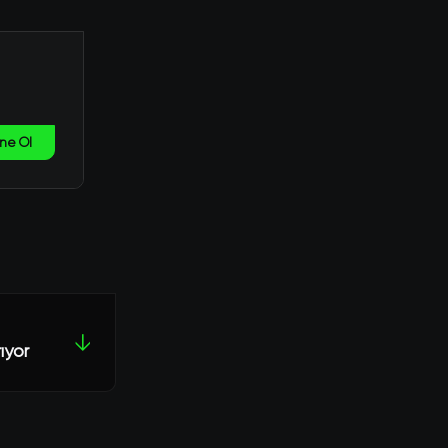
ne Ol
↓
ıyor