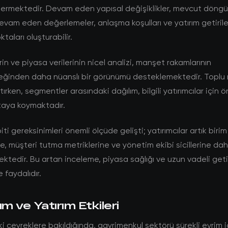
termektedir. Devam eden yapısal değişiklikler, mevcut döng
vam eden değerlemeler, anlaşma koşulları ve yatırım getiriler
taları oluşturabilir.
rin ve piyasa verilerinin nicel analizi, manşet rakamlarının
eğinden daha nüanslı bir görünümü desteklemektedir. Toplu r
ırken, segmentler arasındaki dağılım, bilgili yatırımcılar için ö
ortaya koymaktadır.
i gereksinimleri önemli ölçüde gelişti; yatırımcılar artık birim
, müşteri tutma metriklerine ve yönetim ekibi sicillerine dah
tedir. Bu artan inceleme, piyasa sağlığı ve uzun vadeli getiri
 faydalıdır.
 ve Yatırım Etkileri
çeyreklere bakıldığında, gayrimenkul sektörü sürekli evrim i