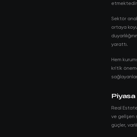
etmektedir
Sektör anali
ortaya koyu
duyarlılığın
yarattı.
Hem kurumsa
kritik öneme
sağlayanlar
Piyasa 
Real Estate
ve gelişen 
güçler, var