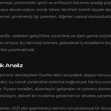
rmaye, yatırımcıların getiri ve enflasyon koruması aradığı ga
aya devam ediyor, ancak tahsis tercihleri önemli ölçüde değ
enzeri görülmemiş ilgi çekerken, diğerleri yapısal olumsuzluklar
enilik, varlıkların geliştirilme, yönetilme ve işlem görme biçim
ını artırıyor. Bu teknoloji katmanı, geleneksel iş modellerini b
atları yaratmaktadır.
ik Analiz
rzı krizi derinleşirken fiyatlar rekor seviyelere ulaşıyor konu
nalizi, bu trendi yönlendiren birbirine bağlı birçok faktörü ort
. Piyasa temelleri, düzenleyici gelişmeler ve yatırımcı davranı
etkileşim, dikkatli bir inceleme gerektiren bir dinamik yaratm
nları, 2021 yılını gayrimenkul sektörü için potansiyel bir dön