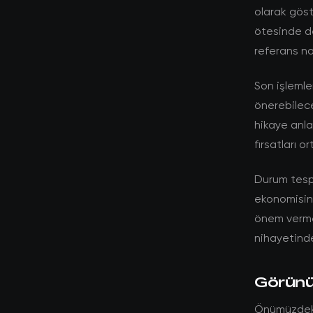
olarak gös
ötesinde de
referans nok
Son işlemle
önerebilec
hikaye anlat
fırsatları 
Durum tespit
ekonomisine
önem vermek
nihayetinde
Görünüm
Önümüzdeki 