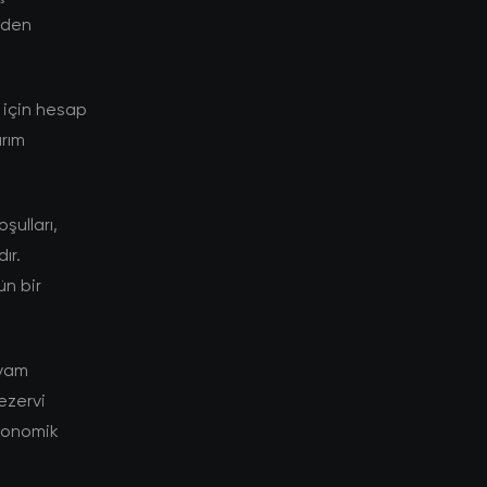
niden
 için hesap
ırım
şulları,
ır.
ün bir
evam
rezervi
ekonomik