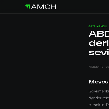
GAYRIMENKUL
ABD 
deri
sevi
Michael Torres
Mevcu
Gayrimenkul
fiyatlar rek
etmektedir.