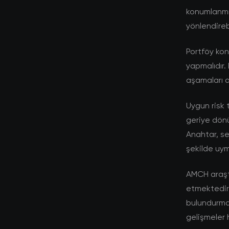
konumlanmış
yönlendirebi
Portföy kon
yapmalıdır. 
aşamaları a
Uygun risk 
geriye dönü
Anahtar, se
şekilde uym
AMCH araşt
etmektedir. 
bulundurmal
gelişmeler 