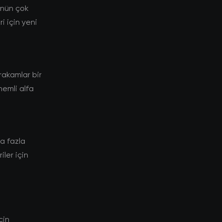
ünün çok
i için yeni
akamlar bir
nemli alfa
a fazla
ler için
çin