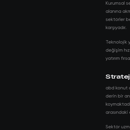
Kurumsal se
alanına akm
sektörler b
karşıyadır.
Teknolojik y
değişim hız
yatırım fırs
Stratej
abd konut a
derin bir a
koymaktadır
arasındaki 
Sektör uzma