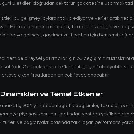
, çünkü etkileri doğrudan sektörün çok ötesine uzanmaktadır
stleri bu gelişmeyi aylardır takip ediyor ve veriler artık net bi
yor. Makroekonomik faktörlerin, teknolojik yeniliğin ve değişe
ın bir araya gelmesi, gayrimenkul fırsatları için benzersiz bir o
l hem de bireysel yatırımcılar için bu değişimin nüanslarını
 sahiptir. Geleneksel stratejiler artık geçerli olmayabilir ve e
 ortaya çıkan fırsatlardan en çok faydalanacaktır.
Dinamikleri ve Temel Etkenler
 markets, 2021 yılında demografik değişimler, teknoloji ben
sermaye piyasası koşulları tarafından yeniden şekillendirilmek
lık türleri ve coğrafyalar arasında farklılaşan performans yara