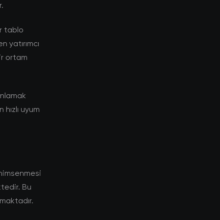
.
r tablo
n yatırımcı
bir ortam
 anlamak
n hızlı uyum
enimsenmesi
tedir. Bu
tmaktadır.