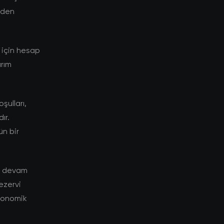
niden
 için hesap
ırım
şulları,
ır.
ün bir
ye devam
rezervi
ekonomik