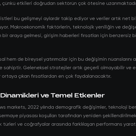
, çünkü etkileri doğrudan sektörün çok ötesine uzanmaktadır
stleri bu gelişmeyi aylardır takip ediyor ve veriler artık net bi
yor. Makroekonomik faktörlerin, teknolojik yeniliğin ve değişe
ın bir araya gelmesi, girişim haberleri fırsatları için benzersiz 
l hem de bireysel yatırımcılar için bu değişimin nüanslarını
 sahiptir. Geleneksel stratejiler artık geçerli olmayabilir ve e
 ortaya çıkan fırsatlardan en çok faydalanacaktır.
Dinamikleri ve Temel Etkenler
ws markets, 2022 yılında demografik değişimler, teknoloji b
sermaye piyasası koşulları tarafından yeniden şekillendirilmek
lık türleri ve coğrafyalar arasında farklılaşan performans yara