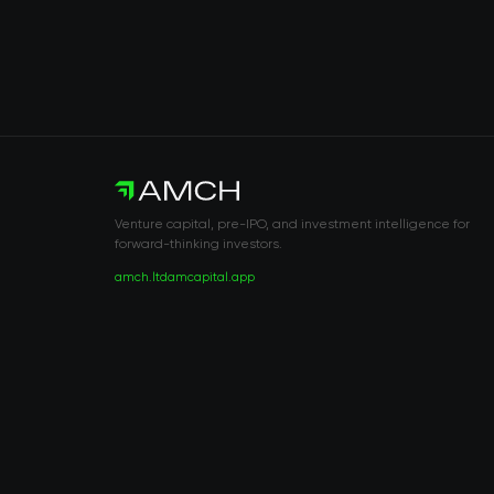
Venture capital, pre-IPO, and investment intelligence for
forward-thinking investors.
amch.ltd
amcapital.app
RISK DISCLOSURE & LEGAL NOTICE