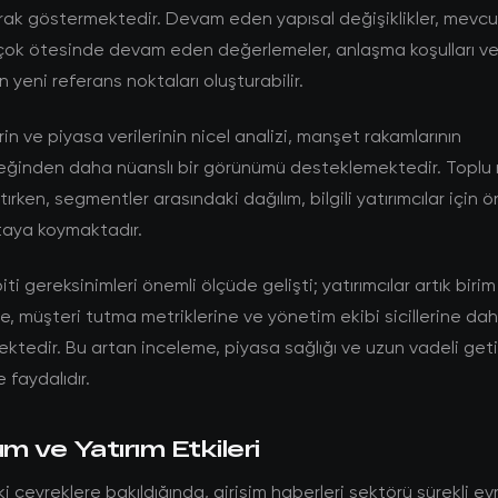
rak göstermektedir. Devam eden yapısal değişiklikler, mevcu
ok ötesinde devam eden değerlemeler, anlaşma koşulları ve 
çin yeni referans noktaları oluşturabilir.
rin ve piyasa verilerinin nicel analizi, manşet rakamlarının
eğinden daha nüanslı bir görünümü desteklemektedir. Toplu r
ırken, segmentler arasındaki dağılım, bilgili yatırımcılar için ö
ortaya koymaktadır.
i gereksinimleri önemli ölçüde gelişti; yatırımcılar artık birim
, müşteri tutma metriklerine ve yönetim ekibi sicillerine dah
tedir. Bu artan inceleme, piyasa sağlığı ve uzun vadeli getiri
 faydalıdır.
 ve Yatırım Etkileri
çeyreklere bakıldığında, girişim haberleri sektörü sürekli evr