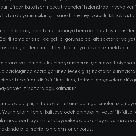
tır. Birçok katalizör mevcut trendleri hızlandırabilir veya ye
lir, bu da yatırımcılar için sürekli izlemeyi zorunlu kılmaktadır.
umlandırması, hem temel senaryo hem de olası kuyruk riskleri
Belirli temalar özellikle çekici görünse de, alt sektörler ve yat
rasında çeşitlendirme ihtiyatlı olmaya devam etmektedir.
toleransı ve zaman ufku olan yatırımcılar için mevcut piyasa ko
p bakıldığında cazip görünebilecek giriş noktaları sunmaktad
çim kriterlerinde disiplini korurken, tarihsel çerçevelere düzg
ayan yeni fırsatlara açık kalmaktır.
rma ekibi, girişim haberleri ortamındaki gelişmeleri izleme
Yatırımcıların temel kaliteye odaklanmalarını, yeterli likidite 
arını ve portföylerini etkileyebilecek düzenleyici ve makro
hakkında bilgi sahibi olmalarını öneriyoruz.