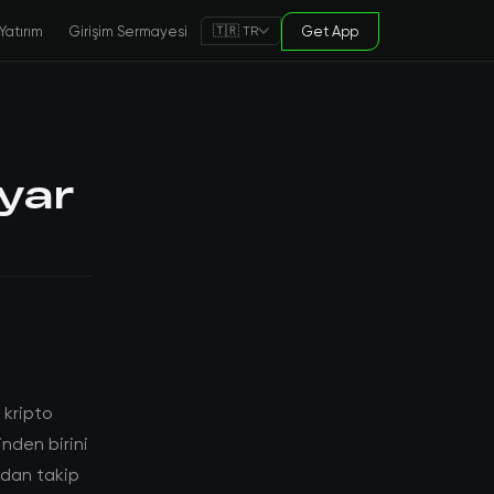
Yatırım
Girişim Sermayesi
Get App
🇹🇷 TR
yar
 kripto
inden birini
ından takip