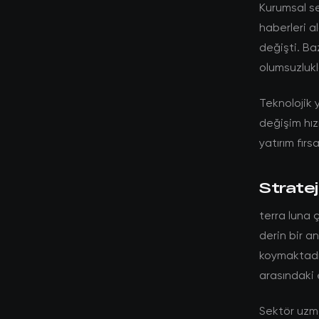
Kurumsal se
haberleri a
değişti. Ba
olumsuzlukla
Teknolojik y
değişim hız
yatırım fırs
Stratej
terra luna 
derin bir a
koymaktadır
arasındaki 
Sektör uzma