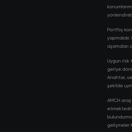
konumlanmış
yönlendirebi
Portföy kon
yapmalıdır. 
aşamaları a
Uygun risk 
geriye dönü
Anahtar, se
şekilde uym
AMCH araştı
etmektedir. 
bulundurmal
gelişmeler 