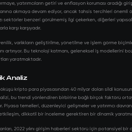
rmaye, yatırımcıların getiri ve enflasyon koruması aradığı giri
lanına akmaya devam ediyor, ancak tahsis tercihleri önemli 
zı sektörler benzeri görülmemiş ilgi çekerken, diğerleri yapısal
rla karşı karşıyadır.
enilik, varlıkların geliştirilme, yönetilme ve işlem görme biçim
ını artırıyor. Bu teknoloji katmanı, geleneksel iş modellerini b
atları yaratmaktadır.
ik Analiz
çöküşü kripto para piyasasından 40 milyar doları sildi konus
nalizi, bu trendi yönlendiren birbirine bağlı birçok faktörü ort
. Piyasa temelleri, düzenleyici gelişmeler ve yatırımcı davranı
etkileşim, dikkatli bir inceleme gerektiren bir dinamik yaratm
nları, 2022 yılını girişim haberleri sektörü için potansiyel bi