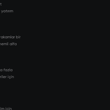
t
yatırım
akamlar bir
nemli alfa
a fazla
ler için
im için