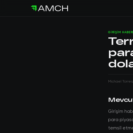
GIRIŞIM HABER
Ter
par
dola
Michael Torres
Mevcu
Girişim hab
para piyasa
temsil etme