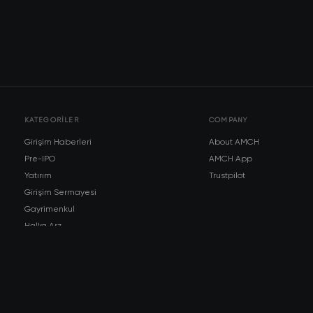
KATEGORILER
COMPANY
Girişim Haberleri
About AMCH
Pre-IPO
AMCH App
Yatırım
Trustpilot
Girişim Sermayesi
Gayrimenkul
Halka Arz