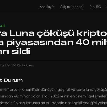
Ana Sayfa
Girişim Haberleri
Pre-IPO
LERI
ra Luna çöküşü kripto
a piyasasından 40 mil
rı sildi
April 26, 2022
3 dk okuma
t Durum
erleri ortamı önemli bir dönüşüm geçirdi ve terra luna çöküşü
sından 40 milyar doları sildi, 2022 yılının en önemli gelişmeler
ktedir. Piyasa katılımcıları bu trendin nasıl şekillendiğini yak