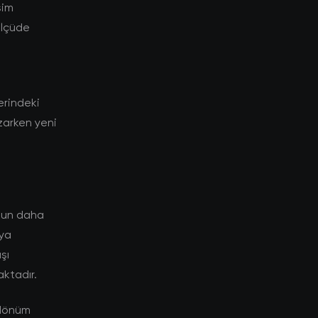
şim
ölçüde
lerindeki
ozarken yeni
unun daha
aya
şı
aktadır.
r dönüm