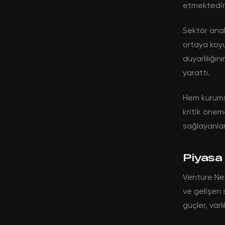
etmektedir
Sektör anali
ortaya koyu
duyarlılığın
yarattı.
Hem kurumsa
kritik öneme
sağlayanlar
Piyasa 
Venture Ne
ve gelişen 
güçler, var