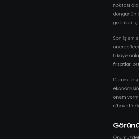
noktası ola
döngünün ç
getirileri i
Son işlemle
önerebilec
hikaye anlat
fırsatları 
Durum tespit
ekonomisine
önem vermek
nihayetinde
Görünüm
Önümüzdeki 