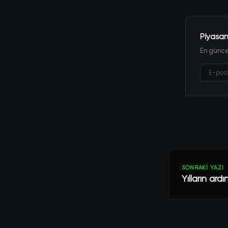
Piyasan
En güncel
SONRAKI YAZI
Yılların ar