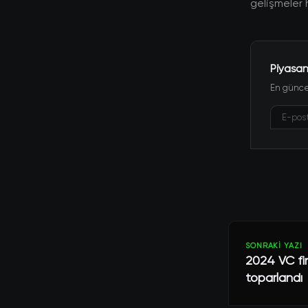
gelişmeler 
Piyasan
En güncel
SONRAKI YAZI
2024 VC fi
toparlandı