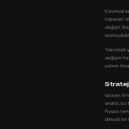
Kurumsal se
haberleri a
değişti. Ba
olumsuzlukla
Teknolojik y
değişim hız
yatırım fırs
Stratej
spacex ikin
analizi, bu
Piyasa teme
dikkatli bi