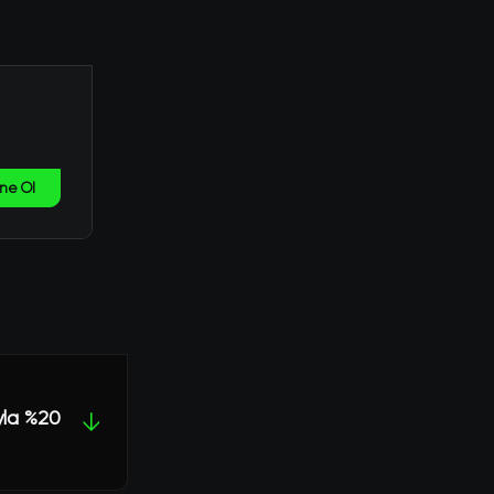
ne Ol
yla %20
↓