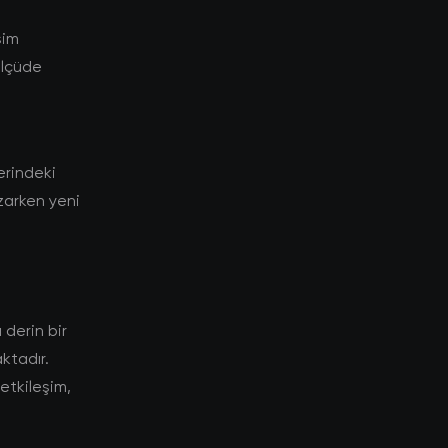
şim
ölçüde
lerindeki
ozarken yeni
 derin bir
ktadır.
 etkileşim,