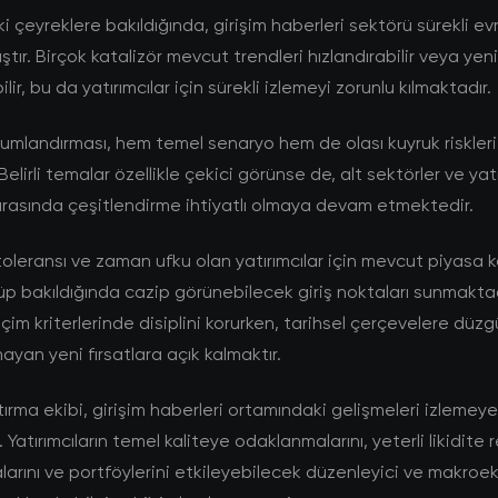
çeyreklere bakıldığında, girişim haberleri sektörü sürekli evr
tır. Birçok katalizör mevcut trendleri hızlandırabilir veya ye
lir, bu da yatırımcılar için sürekli izlemeyi zorunlu kılmaktadır.
umlandırması, hem temel senaryo hem de olası kuyruk riskleri
Belirli temalar özellikle çekici görünse de, alt sektörler ve yat
rasında çeşitlendirme ihtiyatlı olmaya devam etmektedir.
toleransı ve zaman ufku olan yatırımcılar için mevcut piyasa ko
p bakıldığında cazip görünebilecek giriş noktaları sunmaktad
çim kriterlerinde disiplini korurken, tarihsel çerçevelere düzg
ayan yeni fırsatlara açık kalmaktır.
rma ekibi, girişim haberleri ortamındaki gelişmeleri izleme
Yatırımcıların temel kaliteye odaklanmalarını, yeterli likidite 
arını ve portföylerini etkileyebilecek düzenleyici ve makro