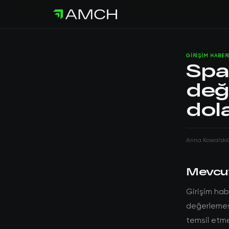
GIRIŞIM HABER
Spac
değ
dola
Anna Kowalski
Mevcu
Girişim hab
değerlemesi
temsil etme