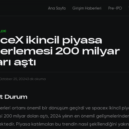
Ana Sayfa
Girişim Haberleri
Pre-IPO
LERI
eX ikincil piyasa
erlemesi 200 milyar
rı aştı
October 25, 2024
3 dk okuma
t Durum
erleri ortamı önemli bir dönüşüm geçirdi ve spacex ikincil pi
 200 milyar doları aştı, 2024 yılının en önemli gelişmelerinden
ktedir. Piyasa katılımcıları bu trendin nasıl şekillendiğini yak