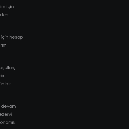
im için
niden
 için hesap
ırım
şulları,
ır.
ün bir
ye devam
rezervi
ekonomik