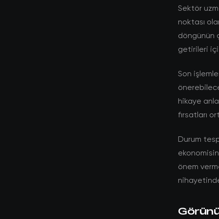
Sektör uzma
noktası ola
döngünün ç
getirileri i
Son işlemle
önerebilec
hikaye anlat
fırsatları 
Durum tespit
ekonomisine
önem vermek
nihayetinde
Görünüm