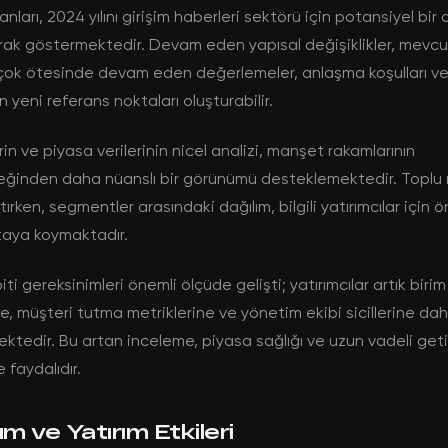
nları, 2024 yılını girişim haberleri sektörü için potansiyel bi
rak göstermektedir. Devam eden yapısal değişiklikler, mevcu
ok ötesinde devam eden değerlemeler, anlaşma koşulları ve 
çin yeni referans noktaları oluşturabilir.
rin ve piyasa verilerinin nicel analizi, manşet rakamlarının
eğinden daha nüanslı bir görünümü desteklemektedir. Toplu r
ırken, segmentler arasındaki dağılım, bilgili yatırımcılar için ö
ortaya koymaktadır.
i gereksinimleri önemli ölçüde gelişti; yatırımcılar artık birim
, müşteri tutma metriklerine ve yönetim ekibi sicillerine dah
tedir. Bu artan inceleme, piyasa sağlığı ve uzun vadeli getiri
 faydalıdır.
 ve Yatırım Etkileri