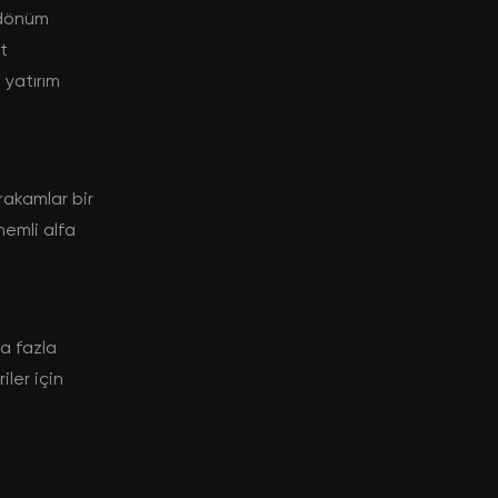
r dönüm
t
yatırım
akamlar bir
nemli alfa
a fazla
ler için