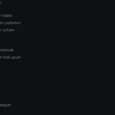
.
r tablo
n yatırımcı
bir ortam
 anlamak
n hızlı uyum
lılaşan