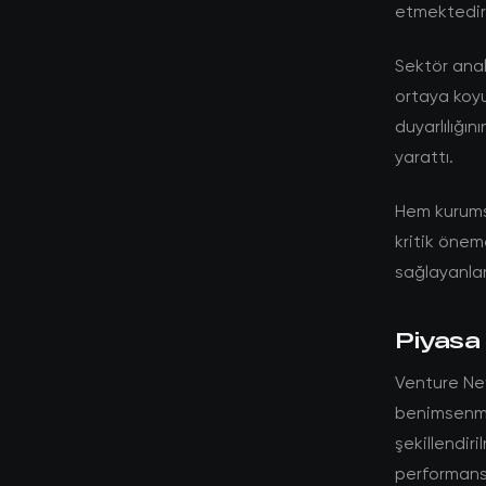
etmektedir
Sektör anali
ortaya koyu
duyarlılığın
yarattı.
Hem kurumsa
kritik öneme
sağlayanlar
Piyasa 
Venture New
benimsenme
şekillendiri
performans