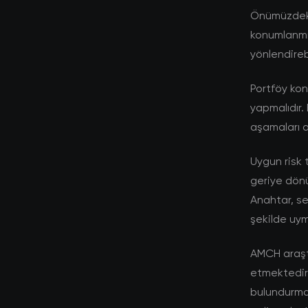
Önümüzdeki 
konumlanmış
yönlendirebi
Portföy kon
yapmalıdır. 
aşamaları a
Uygun risk 
geriye dönü
Anahtar, se
şekilde uym
AMCH araştı
etmektedir. 
bulundurmal