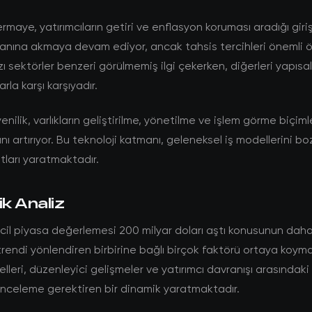
rmaye, yatırımcıların getiri ve enflasyon koruması aradığı giri
lanına akmaya devam ediyor, ancak tahsis tercihleri önemli 
zı sektörler benzeri görülmemiş ilgi çekerken, diğerleri yapısal
rla karşı karşıyadır.
enilik, varlıkların geliştirilme, yönetilme ve işlem görme biçim
ını artırıyor. Bu teknoloji katmanı, geleneksel iş modellerini b
atları yaratmaktadır.
ik Analiz
cil piyasa değerlemesi 200 milyar doları aştı konusunun daha
 trendi yönlendiren birbirine bağlı birçok faktörü ortaya koyma
lleri, düzenleyici gelişmeler ve yatırımcı davranışı arasındaki
r inceleme gerektiren bir dinamik yaratmaktadır.