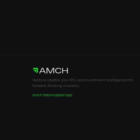
Venture capital, pre-IPO, and investment intelligence for
forward-thinking investors.
amch.ltd
amcapital.app