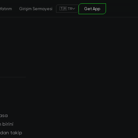
Yatırım
Girişim Sermayesi
Get App
🇹🇷 TR
yasa
 birini
ından takip