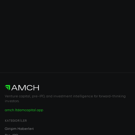
Venture capital, pre-IPO, and investment intelligence for forward-thinking
investors.
amch.ltd
amcapital.app
KATEGORILER
Girişim Haberleri