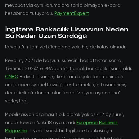
mevduatıyla aynı korumalara sahip olmayan e-para
hesabında tutuyordu.
PaymentExpert
İngiltere Bankacılık Lisansının Neden
Bu Kadar Uzun Sürdüğü
Revolut'un tam yetkilendirme yolu hiç de kolay olmadı.
Revolut, 2021'de başvuru sürecini başlattıktan sonra,
Temmuz 2024'te PRA'dan kısıtlamalı bankacılık lisansı aldı.
CNBC
Bu kısıtlı lisans, şirketi tam ölçekli lansmanından
önce operasyonel hazırlığı test etmek için tasarlanmış
denetimli bir dönem olan "mobilizasyon aşamasına"
yerleştirdi.
Mobilizasyon aşaması tipik olarak yaklaşık 12 ay sürer,
ancak Revolut'unki 18 aya uzadı
European Business
Magazine
— yeni lisanslı bir İngiltere bankası için
kayıtlardaki en uzun süre. Gecikmeye çeşitli faktörler