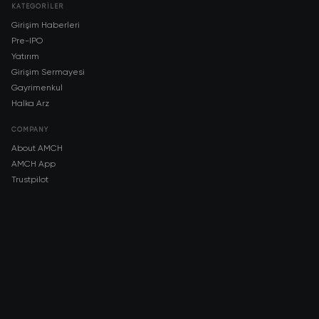
KATEGORILER
Girişim Haberleri
Pre-IPO
Yatırım
Girişim Sermayesi
Gayrimenkul
Halka Arz
COMPANY
About AMCH
AMCH App
Trustpilot
DOWNLOAD
App Store
Google Play
RISK DISCLOSURE & LEGAL NOTICE