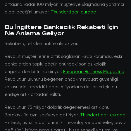
ortasına kadar 100 milyon müşteriye ulaşmasına yardımcı
olabileceğini umuyor.
Thundertiger-europe
Bu İngiltere Bankacılık Rekabeti İçin
Ne Anlama Geliyor
Rekabetçi etkileri hafife almak zor.
Revolut müşterilerine artık sağlanan FSCS koruması, eski
bankalardan toplu göçün önündeki son psikolojik
engellerden birini kaldırıyor.
European Business Magazine
Revolut'un ürününü beğenen ancak mevduat güvenliği
konusunda tereddüt eden milyonlarca kullanıcı için bu
endişe artık ortadan kalktı.
Revolut'un 75 milyar dolarlık değerlemesi artık onu
Barclays ile aynı seviyeye getiriyor.
Thundertiger-europe
Fintech, üstün mobil öncelikli teknoloji ve ödemeler, döviz
değişimi, kripto para ticareti, hisse senedi yatırımı ve