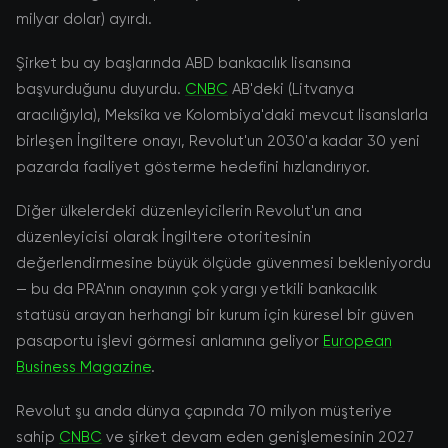
milyar dolar) ayırdı.
Şirket bu ay başlarında ABD bankacılık lisansına
başvurduğunu duyurdu.
CNBC
AB'deki (Litvanya
aracılığıyla), Meksika ve Kolombiya'daki mevcut lisanslarla
birleşen İngiltere onayı, Revolut'un 2030'a kadar 30 yeni
pazarda faaliyet gösterme hedefini hızlandırıyor.
Diğer ülkelerdeki düzenleyicilerin Revolut'un ana
düzenleyicisi olarak İngiltere otoritesinin
değerlendirmesine büyük ölçüde güvenmesi bekleniyordu
— bu da PRA'nın onayının çok yargı yetkili bankacılık
statüsü arayan herhangi bir kurum için küresel bir güven
pasaportu işlevi görmesi anlamına geliyor
European
Business Magazine
.
Revolut şu anda dünya çapında 70 milyon müşteriye
sahip
CNBC
ve şirket devam eden genişlemesinin 2027