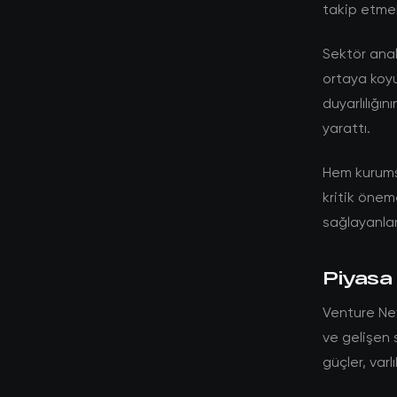
takip etme
Sektör anali
ortaya koyu
duyarlılığın
yarattı.
Hem kurumsa
kritik öneme
sağlayanlar
Piyasa 
Venture Ne
ve gelişen 
güçler, var