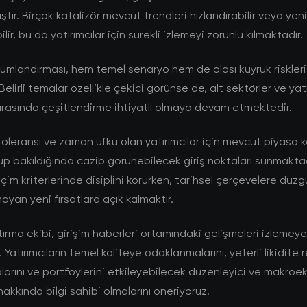
tır. Birçok katalizör mevcut trendleri hızlandırabilir veya ye
lir, bu da yatırımcılar için sürekli izlemeyi zorunlu kılmaktadır.
umlandırması, hem temel senaryo hem de olası kuyruk riskleri
Belirli temalar özellikle çekici görünse de, alt sektörler ve yat
rasında çeşitlendirme ihtiyatlı olmaya devam etmektedir.
toleransı ve zaman ufku olan yatırımcılar için mevcut piyasa ko
p bakıldığında cazip görünebilecek giriş noktaları sunmaktad
çim kriterlerinde disiplini korurken, tarihsel çerçevelere düzg
ayan yeni fırsatlara açık kalmaktır.
rma ekibi, girişim haberleri ortamındaki gelişmeleri izleme
Yatırımcıların temel kaliteye odaklanmalarını, yeterli likidite 
arını ve portföylerini etkileyebilecek düzenleyici ve makro
hakkında bilgi sahibi olmalarını öneriyoruz.