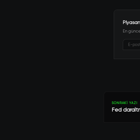
Piyasan
En güncel
SONRAKI YAZI
Fed daraltm