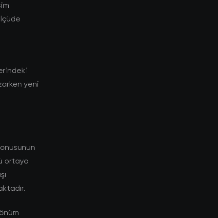
şim
ölçüde
lerindeki
ozarken yeni
 konusunun
rü ortaya
şı
aktadır.
 dönüm