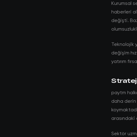
Kurumsal se
haberleri a
değişti. Ba
olumsuzlukla
Teknolojik y
değişim hız
yatırım fırs
Stratej
paytm halka
daha derin 
koymaktadır
arasındaki 
Sektör uzma