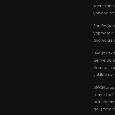
konumlanmış
yönlendirebi
Portföy kon
yapmalıdır. 
aşamaları a
Uygun risk 
geriye dönü
Anahtar, se
şekilde uym
AMCH araştı
etmektedir. 
bulundurmal
gelişmeler 