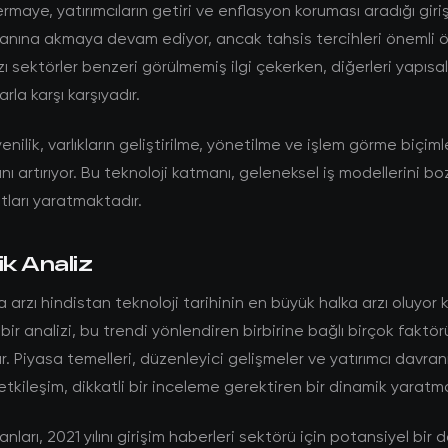
rmaye, yatırımcıların getiri ve enflasyon koruması aradığı giri
lanına akmaya devam ediyor, ancak tahsis tercihleri önemli 
zı sektörler benzeri görülmemiş ilgi çekerken, diğerleri yapısal
rla karşı karşıyadır.
enilik, varlıkların geliştirilme, yönetilme ve işlem görme biçim
ını artırıyor. Bu teknoloji katmanı, geleneksel iş modellerini b
atları yaratmaktadır.
ik Analiz
 arzı hindistan teknoloji tarihinin en büyük halka arzı oluyor
bir analizi, bu trendi yönlendiren birbirine bağlı birçok faktö
. Piyasa temelleri, düzenleyici gelişmeler ve yatırımcı davranı
etkileşim, dikkatli bir inceleme gerektiren bir dinamik yaratm
nları, 2021 yılını girişim haberleri sektörü için potansiyel bir