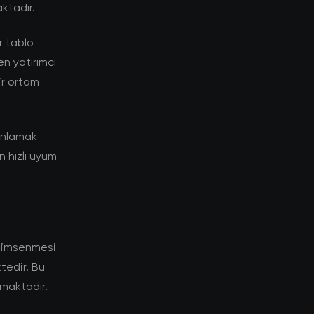
ktadır.
r tablo
n yatırımcı
bir ortam
 anlamak
n hızlı uyum
enimsenmesi
tedir. Bu
tmaktadır.