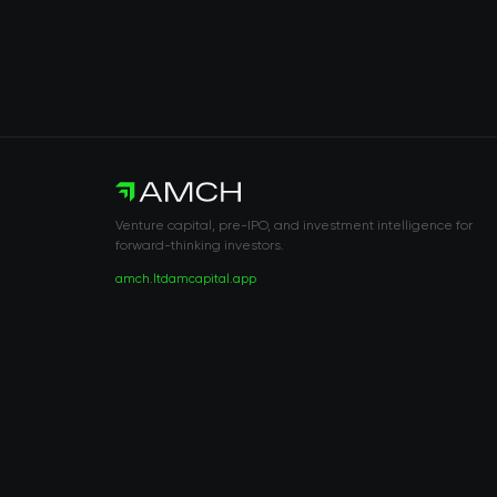
Venture capital, pre-IPO, and investment intelligence for
forward-thinking investors.
amch.ltd
amcapital.app
RISK DISCLOSURE & LEGAL NOTICE