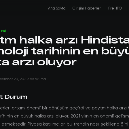
Ana Sayfa
Girişim Haberleri
Pre-IPO
LERI
tm halka arzı Hindist
oloji tarihinin en büy
a arzı oluyor
cember 20, 2021
3 dk okuma
t Durum
erleri ortamı önemli bir dönüşüm geçirdi ve paytm halka arzı 
rihinin en büyük halka arzı oluyor, 2021 yılının en önemli geliş
l etmektedir. Piyasa katılımcıları bu trendin nasıl şekillendiğin