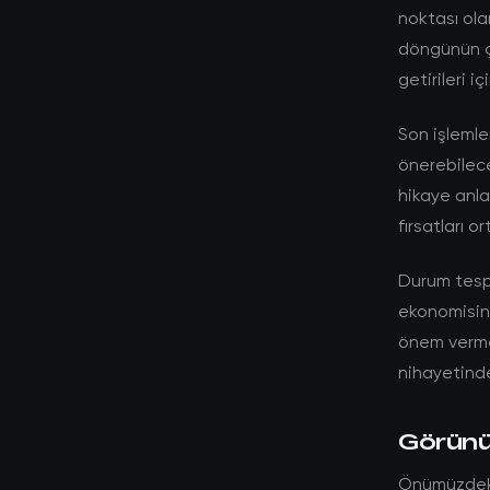
noktası ola
döngünün ç
getirileri i
Son işlemle
önerebilec
hikaye anlat
fırsatları 
Durum tespit
ekonomisine
önem vermek
nihayetinde
Görünüm
Önümüzdeki 