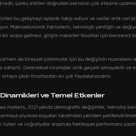
ktedir, çünkü etkileri doğrudan sektörün çok ötesine uzanma
stleri bu gelişmeyi aylardır takip ediyor ve veriler artık net bi
yor. Makroekonomik faktörlerin, teknolojik yeniliğin ve değişe
ın bir araya gelmesi, girişim haberleri fırsatları için benzersiz 
l hem de bireysel yatırımcılar için bu değişimin nüanslarını
 sahiptir. Geleneksel stratejiler artık geçerli olmayabilir ve e
 ortaya çıkan fırsatlardan en çok faydalanacaktır.
Dinamikleri ve Temel Etkenler
ws markets, 2021 yılında demografik değişimler, teknoloji b
sermaye piyasası koşulları tarafından yeniden şekillendirilmek
lık türleri ve coğrafyalar arasında farklılaşan performans yara