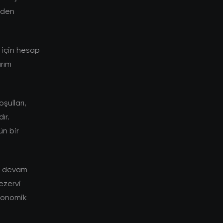
niden
 için hesap
ırım
şulları,
ır.
ün bir
ye devam
rezervi
ekonomik