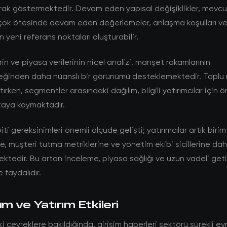
rak göstermektedir. Devam eden yapısal değişiklikler, mevcu
ok ötesinde devam eden değerlemeler, anlaşma koşulları ve 
çin yeni referans noktaları oluşturabilir.
rin ve piyasa verilerinin nicel analizi, manşet rakamlarının
eğinden daha nüanslı bir görünümü desteklemektedir. Toplu r
ırken, segmentler arasındaki dağılım, bilgili yatırımcılar için ö
ortaya koymaktadır.
i gereksinimleri önemli ölçüde gelişti; yatırımcılar artık birim
, müşteri tutma metriklerine ve yönetim ekibi sicillerine dah
tedir. Bu artan inceleme, piyasa sağlığı ve uzun vadeli getiri
 faydalıdır.
 ve Yatırım Etkileri
çeyreklere bakıldığında, girişim haberleri sektörü sürekli evr