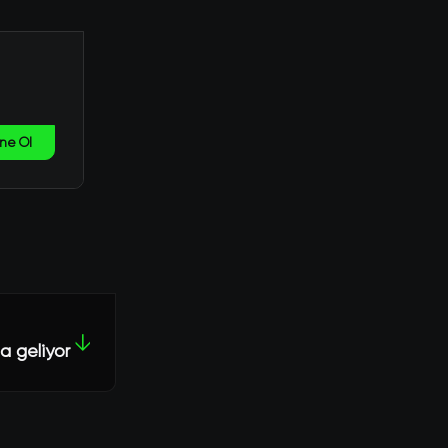
ne Ol
↓
a geliyor