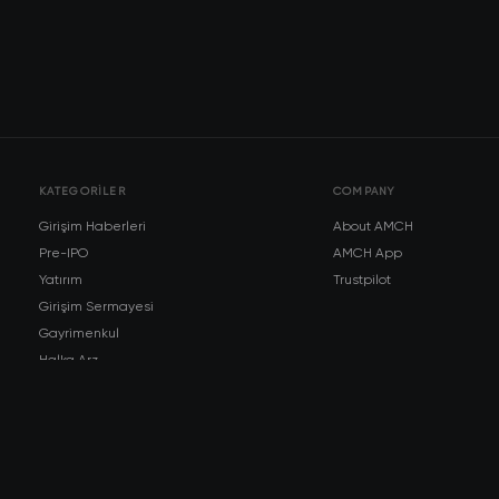
KATEGORILER
COMPANY
Girişim Haberleri
About AMCH
Pre-IPO
AMCH App
Yatırım
Trustpilot
Girişim Sermayesi
Gayrimenkul
Halka Arz