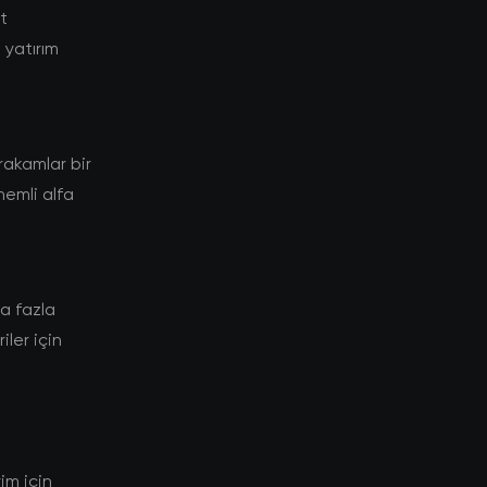
t
yatırım
akamlar bir
nemli alfa
a fazla
ler için
im için