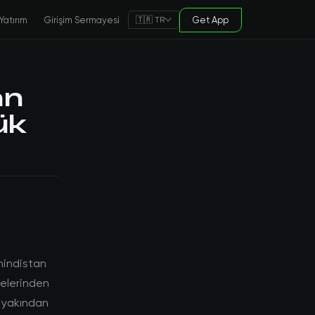
Yatırım
Girişim Sermayesi
Get App
🇹🇷 TR
an
ük
hindistan
melerinden
i yakından