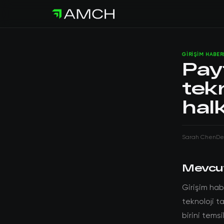
GIRIŞIM HABER
Pay
tekn
halk
Sarah Chen
De
Mevcu
Girişim hab
teknoloji ta
birini temsi