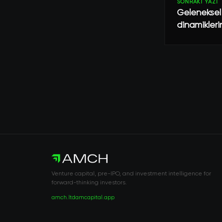
SONRAKI YAZI
Geleneksel
dinamikleri
Venture capital, pre-IPO, and investment intelligence for
forward-thinking investors.
amch.ltd
amcapital.app