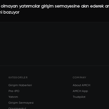
 olmayan yatırımcılar girişim sermayesine akın ederek 
ni bozuyor
KATEGORILER
COMPANY
Girişim Haberleri
About AMCH
Pre-IPO
AMCH App
Yatırım
Trustpilot
Girişim Sermayesi
Gayrimenkul