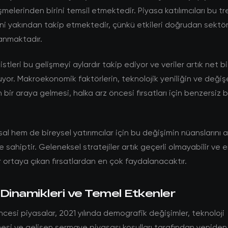
şmelerinden birini temsil etmektedir. Piyasa katılımcıları bu tr
ini yakından takip etmektedir, çünkü etkileri doğrudan sektö
anmaktadır.
stleri bu gelişmeyi aylardır takip ediyor ve veriler artık net bi
yor. Makroekonomik faktörlerin, teknolojik yeniliğin ve değişe
ın bir araya gelmesi, halka arz öncesi fırsatları için benzersiz 
l hem de bireysel yatırımcılar için bu değişimin nüanslarını
 sahiptir. Geleneksel stratejiler artık geçerli olmayabilir ve e
 ortaya çıkan fırsatlardan en çok faydalanacaktır.
Dinamikleri ve Temel Etkenler
ncesi piyasalar, 2021 yılında demografik değişimler, teknoloji
si ve gelişen sermaye piyasası koşulları tarafından yeniden