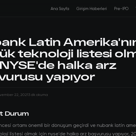
Ana Sayfa
Girişim Haberleri
Pre-IPO
ank Latin Amerika'nı
k teknoloji listesi o
n NYSE'de halka arz
vurusu yapıyor
vember 22, 2021
3 dk okuma
t Durum
ncesi ortamı önemli bir dönüşüm geçirdi ve nubank latin amer
loji listesi olmak için nyse'de halka arz başvurusu yapıyor, 202