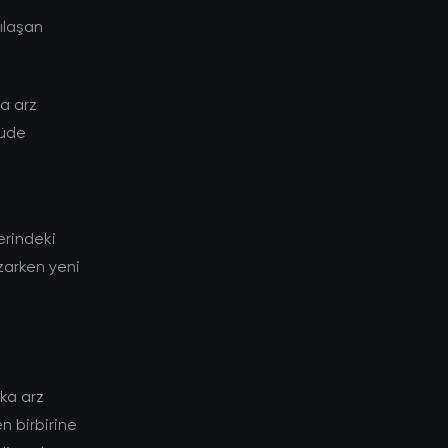
lılaşan
ka arz
çüde
lerindeki
ozarken yeni
lka arz
n birbirine