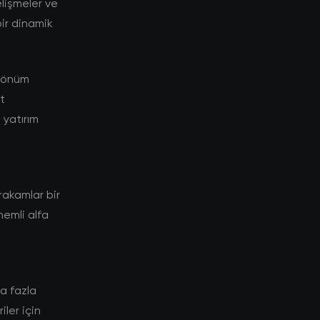
elişmeler ve
bir dinamik
 dönüm
t
yatırım
akamlar bir
nemli alfa
a fazla
ler için