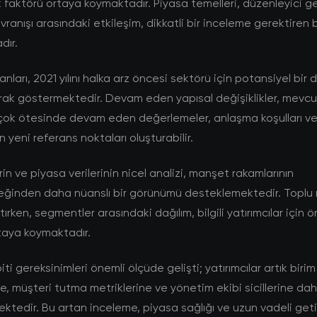
k faktörü ortaya koymaktadır. Piyasa temelleri, düzenleyici g
avranışı arasındaki etkileşim, dikkatli bir inceleme gerektiren 
dır.
nları, 2021 yılını halka arz öncesi sektörü için potansiyel bir
rak göstermektedir. Devam eden yapısal değişiklikler, mevcu
ok ötesinde devam eden değerlemeler, anlaşma koşulları ve 
çin yeni referans noktaları oluşturabilir.
rin ve piyasa verilerinin nicel analizi, manşet rakamlarının
eğinden daha nüanslı bir görünümü desteklemektedir. Toplu r
ırken, segmentler arasındaki dağılım, bilgili yatırımcılar için ö
ortaya koymaktadır.
i gereksinimleri önemli ölçüde gelişti; yatırımcılar artık birim
, müşteri tutma metriklerine ve yönetim ekibi sicillerine dah
tedir. Bu artan inceleme, piyasa sağlığı ve uzun vadeli getiri