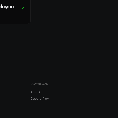
anlaşma
↓
DOWNLOAD
App Store
Google Play