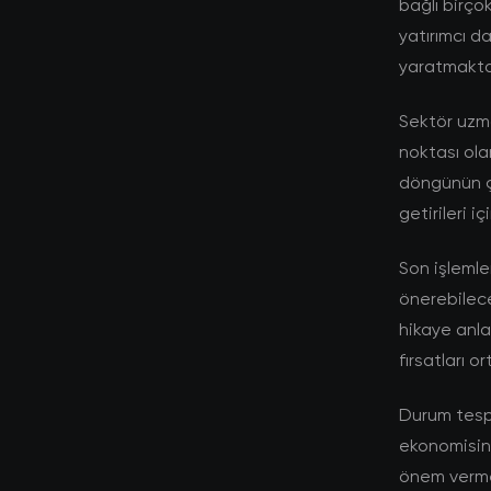
bağlı birço
yatırımcı d
yaratmakta
Sektör uzma
noktası ola
döngünün ç
getirileri i
Son işlemle
önerebilec
hikaye anlat
fırsatları 
Durum tespit
ekonomisine
önem vermek