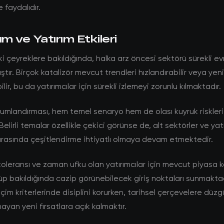
 faydalıdır.
 ve Yatırım Etkileri
çeyreklere bakıldığında, halka arz öncesi sektörü sürekli evr
tır. Birçok katalizör mevcut trendleri hızlandırabilir veya ye
lir, bu da yatırımcılar için sürekli izlemeyi zorunlu kılmaktadır.
umlandırması, hem temel senaryo hem de olası kuyruk riskleri
Belirli temalar özellikle çekici görünse de, alt sektörler ve yat
rasında çeşitlendirme ihtiyatlı olmaya devam etmektedir.
toleransı ve zaman ufku olan yatırımcılar için mevcut piyasa ko
p bakıldığında cazip görünebilecek giriş noktaları sunmaktad
çim kriterlerinde disiplini korurken, tarihsel çerçevelere düzg
ayan yeni fırsatlara açık kalmaktır.