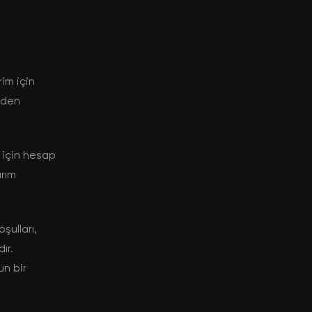
im için
niden
 için hesap
ırım
şulları,
ır.
ün bir