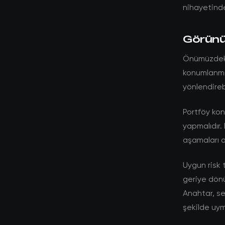
nihayetinde
Görünüm
Önümüzdeki 
konumlanmış
yönlendirebi
Portföy kon
yapmalıdır. 
aşamaları a
Uygun risk 
geriye dönü
Anahtar, se
şekilde uym