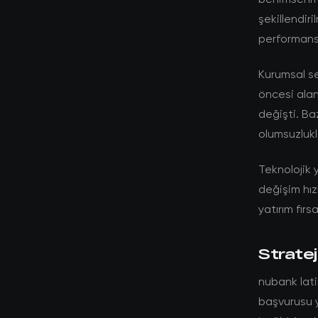
şekillendiri
performans
Kurumsal se
öncesi ala
değişti. Ba
olumsuzlukla
Teknolojik y
değişim hız
yatırım fırs
Stratej
nubank lati
başvurusu y