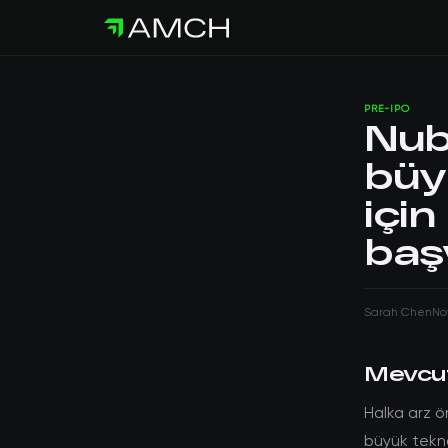
PRE-IPO
Nub
büyü
içi
baş
Sarah Chen
No
Mevcu
Halka arz ö
büyük tekno