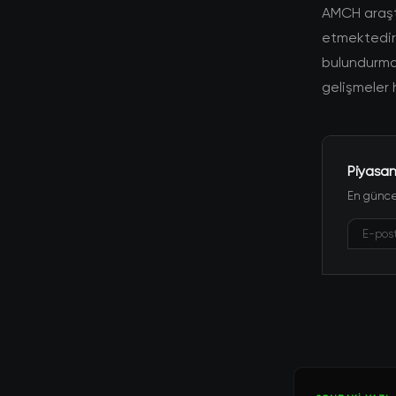
AMCH araşt
etmektedir. 
bulundurmal
gelişmeler 
Piyasan
En güncel