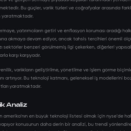
lmektedir. Bu güçler, varlık türleri ve coğrafyalar arasında fark
 yaratmaktadır.
rmaye, yatırımcıların getiri ve enflasyon koruması aradığı hal
nına akmaya devam ediyor, ancak tahsis tercihleri önemli öl
zı sektörler benzeri görülmemiş ilgi çekerken, diğerleri yapısal
rla karşı karşıyadır.
enilik, varlıkların geliştirilme, yönetilme ve işlem görme biçim
ını artırıyor. Bu teknoloji katmanı, geleneksel iş modellerini b
atları yaratmaktadır.
ik Analiz
n amerika'nın en büyük teknoloji listesi olmak için nyse'de ha
apıyor konusunun daha derin bir analizi, bu trendi yönlendire