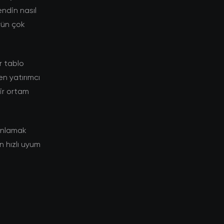
endin nasıl
rün çok
r tablo
n yatırımcı
bir ortam
 anlamak
n hızlı uyum