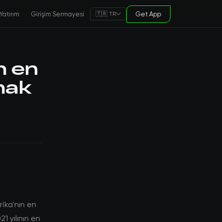
Yatırım
Girişim Sermayesi
Get App
🇹🇷 TR
n en
lmak
ika'nın en
1 yılının en