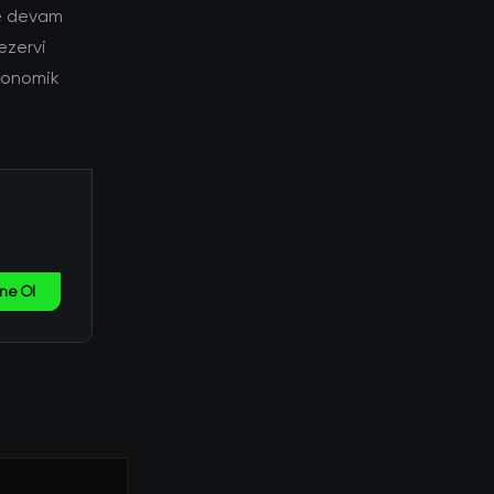
ye devam
rezervi
ekonomik
ne Ol