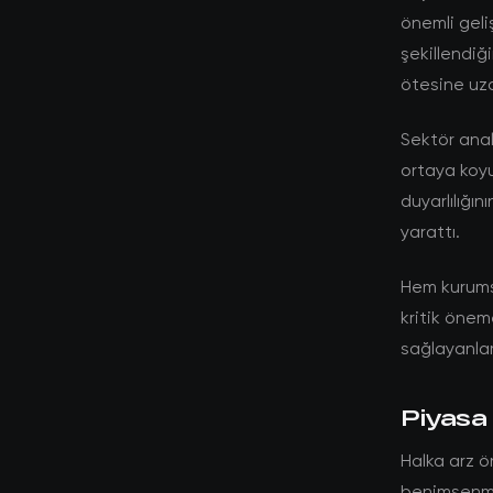
önemli geli
şekillendiğ
ötesine uz
Sektör anali
ortaya koyu
duyarlılığın
yarattı.
Hem kurumsa
kritik öneme
sağlayanlar
Piyasa 
Halka arz ö
benimsenme