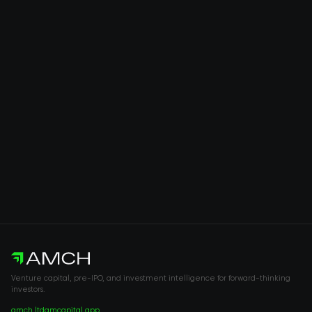
Venture capital, pre-IPO, and investment intelligence for forward-thinking
investors.
amch.ltd
amcapital.app