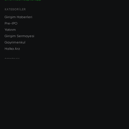
KATEGORILER
Girişim Haberleri
Pre-IPO
Yatırım
Girişim Sermayesi
Gayrimenkul
Halka Arz
COMPANY
About AMCH
AMCH App
Trustpilot
DOWNLOAD
App Store
Google Play
RISK DISCLOSURE & LEGAL NOTICE