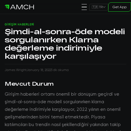
Get App
🇹🇷 TR
GIRIŞIM HABERLERI
Şimdi-al-sonra-öde modeli
sorgulanırken Klarna
değerleme indirimiyle
karşılaşıyor
James Wright
January 18, 2022
3 dk okuma
Mevcut Durum
Girişim haberleri ortamı önemli bir dönüşüm geçirdi ve
şimdi-al-sonra-öde modeli sorgulanırken klarna
değerleme indirimiyle karşılaşıyor, 2022 yılının en önemli
gelişmelerinden birini temsil etmektedir. Piyasa
katılımcıları bu trendin nasıl şekillendiğini yakından takip