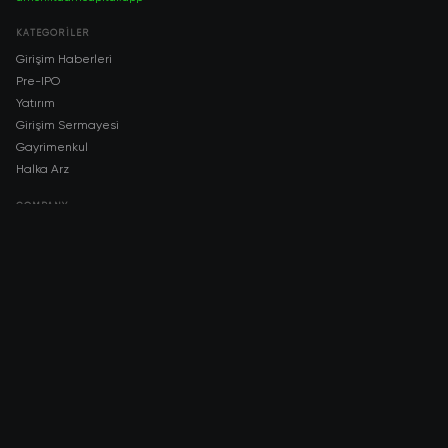
KATEGORILER
Girişim Haberleri
Pre-IPO
Yatırım
Girişim Sermayesi
Gayrimenkul
Halka Arz
COMPANY
About AMCH
AMCH App
Trustpilot
DOWNLOAD
App Store
Google Play
RISK DISCLOSURE & LEGAL NOTICE