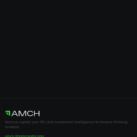
Venture capital, pre-IPO, and investment intelligence for forward-thinking
investors.
amch.ltd
amcapital.app