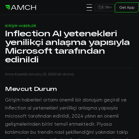
Get App
🇹🇷 TR
GIRIŞIM HABERLERI
Inflection AI yetenekleri
yenilikçi anlaşma yapısıyla
Microsoft tarafından
edinildi
Anna Kowalski
January 25, 2024
3 dk okuma
Mevcut Durum
Girişim haberleri ortamı önemli bir dönüşüm geçirdi ve
inflection ai yetenekleri yenilikçi anlaşma yapısıyla
microsoft tarafından edinildi, 2024 yılının en önemli
gelişmelerinden birini temsil etmektedir. Piyasa
katılımcıları bu trendin nasıl şekillendiğini yakından takip