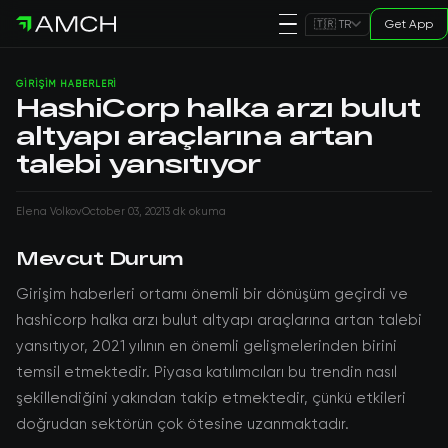
Get App
🇹🇷 TR
GIRIŞIM HABERLERI
HashiCorp halka arzı bulut
altyapı araçlarına artan
talebi yansıtıyor
Elena Volkov
October 03, 2021
3 dk okuma
Mevcut Durum
Girişim haberleri ortamı önemli bir dönüşüm geçirdi ve
hashicorp halka arzı bulut altyapı araçlarına artan talebi
yansıtıyor, 2021 yılının en önemli gelişmelerinden birini
temsil etmektedir. Piyasa katılımcıları bu trendin nasıl
şekillendiğini yakından takip etmektedir, çünkü etkileri
doğrudan sektörün çok ötesine uzanmaktadır.