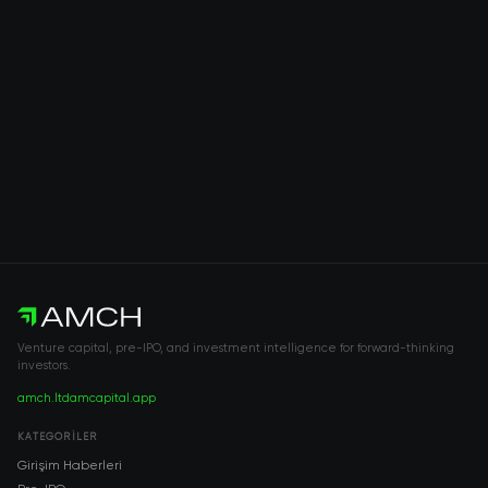
Venture capital, pre-IPO, and investment intelligence for forward-thinking
investors.
amch.ltd
amcapital.app
KATEGORILER
Girişim Haberleri