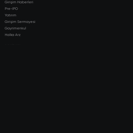
Girişim Haberleri
Pre-IPO
Yatırım
Girişim Sermayesi
Gayrimenkul
Halka Arz
COMPANY
About AMCH
AMCH App
Trustpilot
DOWNLOAD
App Store
Google Play
RISK DISCLOSURE & LEGAL NOTICE
© 2026 2021 — 2026 AMCH Ltd. Tüm hakları saklıdır.