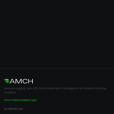
Venture capital, pre-IPO, and investment intelligence for forward-thinking
investors.
amch.ltd
amcapital.app
KATEGORILER