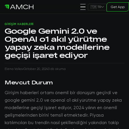
Get App
🇹🇷 TR
GIRIŞIM HABERLERI
Google Gemini 2.0 ve
OpenAI o1 akıl yürütme
yapay zeka modellerine
geçişi işaret ediyor
Elena Volkov
October 20, 2024
3 dk okuma
Mevcut Durum
Girişim haberleri ortamı önemli bir dönüşüm geçirdi ve
google gemini 2.0 ve openai o1 akıl yürütme yapay zeka
modellerine geçişi işaret ediyor, 2024 yılının en önemli
gelişmelerinden birini temsil etmektedir. Piyasa
katılımcıları bu trendin nasıl şekillendiğini yakından takip