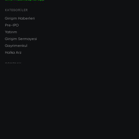
KATEGORILER
Girişim Haberleri
Pre-IPO
Yatırım
Girişim Sermayesi
Gayrimenkul
Halka Arz
COMPANY
About AMCH
AMCH App
Trustpilot
DOWNLOAD
App Store
Google Play
RISK DISCLOSURE & LEGAL NOTICE