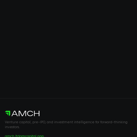
Venture capital, pre-IPO, and investment intelligence for forward-thinking
investors.
amch.ltd
amcapital.app