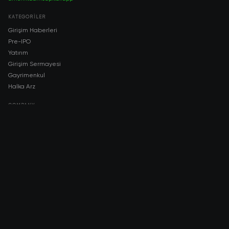
KATEGORILER
Girişim Haberleri
Pre-IPO
Yatırım
Girişim Sermayesi
Gayrimenkul
Halka Arz
COMPANY
About AMCH
AMCH App
Trustpilot
DOWNLOAD
App Store
Google Play
RISK DISCLOSURE & LEGAL NOTICE