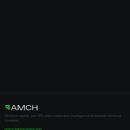
Venture capital, pre-IPO, and investment intelligence for forward-thinking
investors.
amch.ltd
amcapital.app