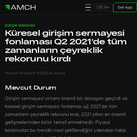
Get App
🇹🇷 TR
GIRIŞIM SERMAYESI
Küresel girişim sermayesi
fonlaması Q2 2021'de tüm
zamanların çeyreklik
rekorunu kırdı
Michael Torres
April 19, 2021
3 dk okuma
Mevcut Durum
Girişim sermayesi ortamı önemli bir dönüşüm geçirdi ve
küresel girişim sermayesi fonlaması q2 2021'de tüm
zamanların çeyreklik rekorunu kırdı, 2021 yılının en önemli
gelişmelerinden birini temsil etmektedir. Piyasa
katılımcıları bu trendin nasıl şekillendiğini yakından takip