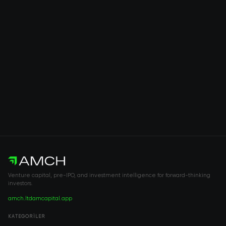
Venture capital, pre-IPO, and investment intelligence for forward-thinking
investors.
amch.ltd
amcapital.app
KATEGORILER