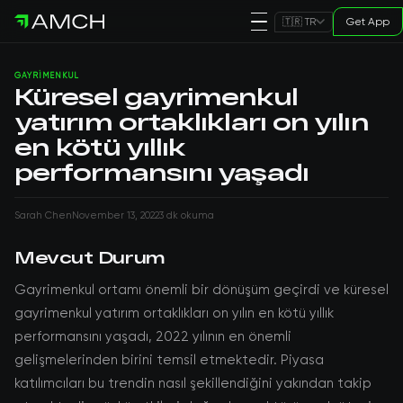
Get App
🇹🇷 TR
GAYRIMENKUL
Küresel gayrimenkul
yatırım ortaklıkları on yılın
en kötü yıllık
performansını yaşadı
Sarah Chen
November 13, 2022
3 dk okuma
Mevcut Durum
Gayrimenkul ortamı önemli bir dönüşüm geçirdi ve küresel
gayrimenkul yatırım ortaklıkları on yılın en kötü yıllık
performansını yaşadı, 2022 yılının en önemli
gelişmelerinden birini temsil etmektedir. Piyasa
katılımcıları bu trendin nasıl şekillendiğini yakından takip