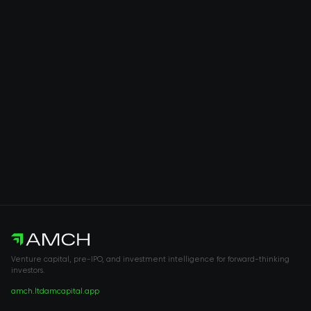
Venture capital, pre-IPO, and investment intelligence for forward-thinking
investors.
amch.ltd
amcapital.app