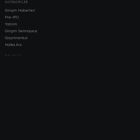
KATEGORILER
Girişim Haberleri
Pre-IPO
Yatırım
Girişim Sermayesi
Gayrimenkul
Halka Arz
COMPANY
About AMCH
AMCH App
Trustpilot
DOWNLOAD
App Store
Google Play
RISK DISCLOSURE & LEGAL NOTICE