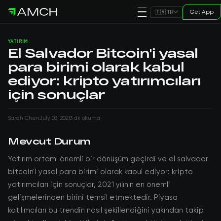
Get App
🇹🇷 TR
YATIRIM
El Salvador Bitcoin'i yasal
para birimi olarak kabul
ediyor: kripto yatırımcıları
için sonuçlar
Sarah Chen
July 03, 2021
3 dk okuma
Mevcut Durum
Yatırım ortamı önemli bir dönüşüm geçirdi ve el salvador
bitcoin'i yasal para birimi olarak kabul ediyor: kripto
yatırımcıları için sonuçlar, 2021 yılının en önemli
gelişmelerinden birini temsil etmektedir. Piyasa
katılımcıları bu trendin nasıl şekillendiğini yakından takip