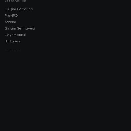
KATEGORILER
Girişim Haberleri
Pre-IPO
Yatırım
Girişim Sermayesi
Gayrimenkul
Halka Arz
COMPANY
About AMCH
AMCH App
Trustpilot
DOWNLOAD
App Store
Google Play
RISK DISCLOSURE & LEGAL NOTICE