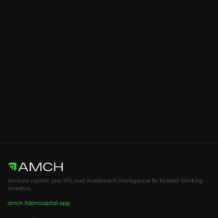
Venture capital, pre-IPO, and investment intelligence for forward-thinking
investors.
amch.ltd
amcapital.app