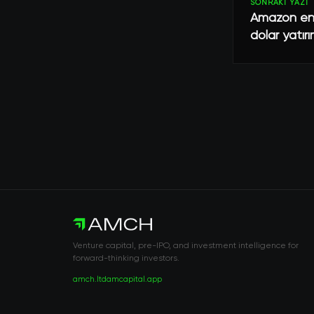
SONRAKI YAZI
Amazon en 
dolar yatır
Venture capital, pre-IPO, and investment intelligence for
forward-thinking investors.
amch.ltd
amcapital.app