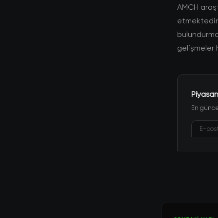
AMCH araşt
etmektedir. 
bulundurmal
gelişmeler 
Piyasan
En güncel