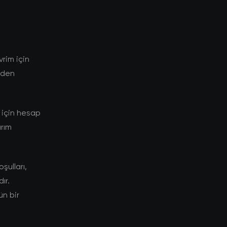
rim için
niden
 için hesap
ırım
şulları,
ır.
ün bir