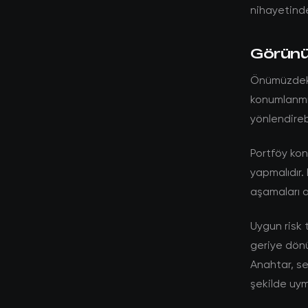
nihayetinde
Görünüm
Önümüzdeki 
konumlanmış
yönlendirebi
Portföy kon
yapmalıdır. 
aşamaları a
Uygun risk 
geriye dönü
Anahtar, se
şekilde uym