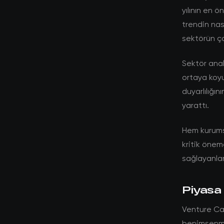
yılının en ö
trendin nas
sektörün ç
Sektör anali
ortaya koyu
duyarlılığın
yarattı.
Hem kurumsa
kritik öneme
sağlayanlar
Piyasa 
Venture Cap
benimsenme