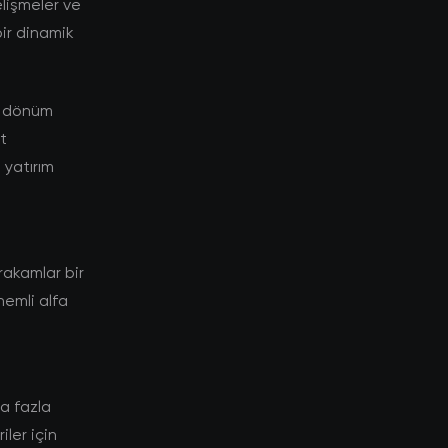
elişmeler ve
bir dinamik
ir dönüm
t
yatırım
akamlar bir
nemli alfa
a fazla
ler için