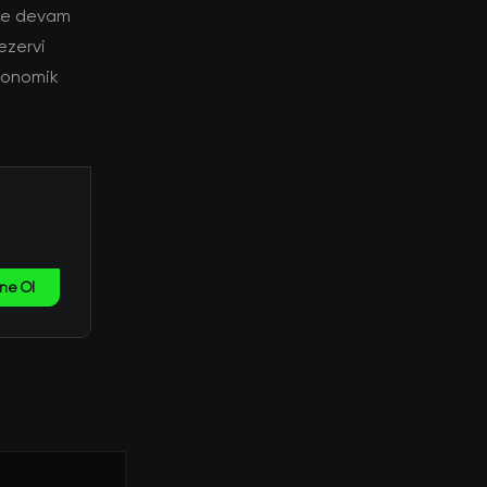
eye devam
rezervi
ekonomik
ne Ol