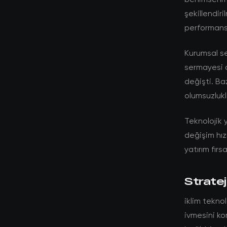
şekillendiri
performans
Kurumsal se
sermayesi 
değişti. Ba
olumsuzlukla
Teknolojik y
değişim hız
yatırım fırs
Stratej
iklim tekno
ivmesini ko