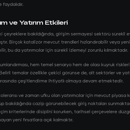
 faydalıdır.
 ve Yatırım Etkileri
çeyreklere bakıldığında, girişim sermayesi sektörü sürekli ev
tır. Birçok katalizör mevcut trendleri hızlandırabilir veya ye
lir, bu da yatırımcılar için sürekli izlemeyi zorunlu kılmaktadır.
umlandırması, hem temel senaryo hem de olası kuyruk riskleri
Belirli temalar özellikle çekici görünse de, alt sektörler ve yat
rasında çeşitlendirme ihtiyatlı olmaya devam etmektedir.
toleransı ve zaman ufku olan yatırımcılar için mevcut piyasa ko
p bakıldığında cazip görünebilecek giriş noktaları sunmaktad
çim kriterlerinde disiplini korurken, tarihsel çerçevelere düzg
ayan yeni fırsatlara açık kalmaktır.