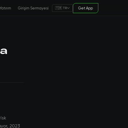
Yatırım
Girişim Sermayesi
Get App
🇹🇷 TR
ha
risk
yor, 2023