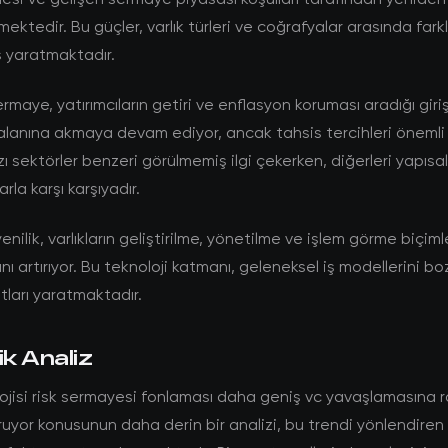
lmektedir. Bu güçler, varlık türleri ve coğrafyalar arasında fark
 yaratmaktadır.
rmaye, yatırımcıların getiri ve enflasyon koruması aradığı giri
alanına akmaya devam ediyor, ancak tahsis tercihleri önemli
zı sektörler benzeri görülmemiş ilgi çekerken, diğerleri yapısal
rla karşı karşıyadır.
enilik, varlıkların geliştirilme, yönetilme ve işlem görme biçim
ını artırıyor. Bu teknoloji katmanı, geleneksel iş modellerini b
atları yaratmaktadır.
ik Analiz
lojisi risk sermayesi fonlaması daha geniş vc yavaşlamasına
ruyor konusunun daha derin bir analizi, bu trendi yönlendiren 