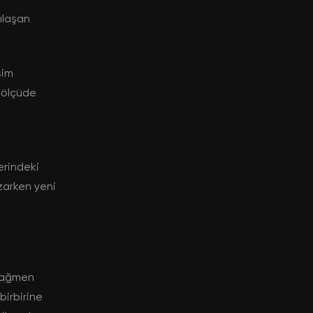
lılaşan
şim
 ölçüde
lerindeki
ozarken yeni
 rağmen
birbirine