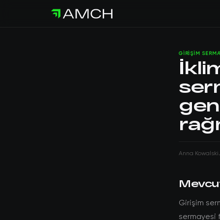
GIRIŞIM SERMA
İkli
ser
gen
rağ
Anna Kowalski
Mevcu
Girişim ser
sermayesi 