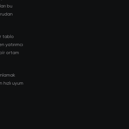
ları bu
oğrudan
r tablo
n yatırımcı
 bir ortam
 anlamak
n hızlı uyum