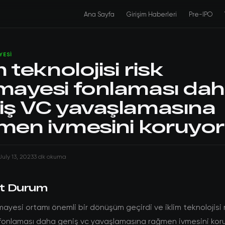
Ana Sayfa
Girişim Haberleri
Pre-IPO
YESI
m teknolojisi risk
mayesi fonlaması da
iş VC yavaşlamasına
men ivmesini koruyor
July 13, 2023
3 dk okuma
t Durum
mayesi ortamı önemli bir dönüşüm geçirdi ve iklim teknolojisi 
fonlaması daha geniş vc yavaşlamasına rağmen ivmesini koru