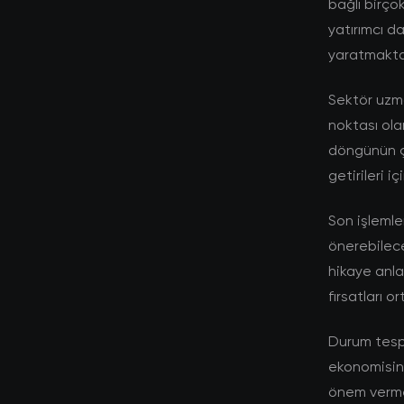
bağlı birço
yatırımcı d
yaratmakta
Sektör uzma
noktası ola
döngünün ç
getirileri i
Son işlemle
önerebilec
hikaye anlat
fırsatları 
Durum tespit
ekonomisine
önem vermek