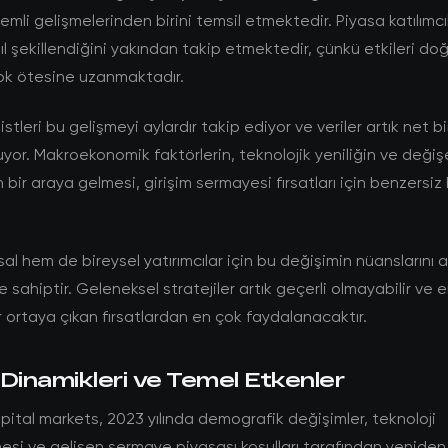
nemli gelişmelerinden birini temsil etmektedir. Piyasa katılımcı
ıl şekillendiğini yakından takip etmektedir, çünkü etkileri d
ok ötesine uzanmaktadır.
stleri bu gelişmeyi aylardır takip ediyor ve veriler artık net bi
yor. Makroekonomik faktörlerin, teknolojik yeniliğin ve değişe
ın bir araya gelmesi, girişim sermayesi fırsatları için benzersiz
l hem de bireysel yatırımcılar için bu değişimin nüanslarını
 sahiptir. Geleneksel stratejiler artık geçerli olmayabilir ve e
 ortaya çıkan fırsatlardan en çok faydalanacaktır.
Dinamikleri ve Temel Etkenler
ital markets, 2023 yılında demografik değişimler, teknoloji
si ve gelişen sermaye piyasası koşulları tarafından yeniden