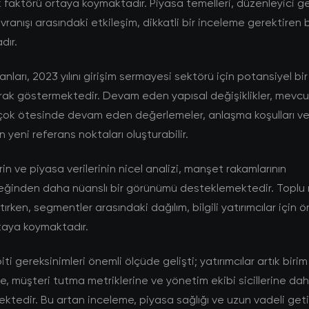
k faktörü ortaya koymaktadır. Piyasa temelleri, düzenleyici g
avranışı arasındaki etkileşim, dikkatli bir inceleme gerektiren 
dır.
nları, 2023 yılını girişim sermayesi sektörü için potansiyel b
rak göstermektedir. Devam eden yapısal değişiklikler, mevcu
ok ötesinde devam eden değerlemeler, anlaşma koşulları ve 
çin yeni referans noktaları oluşturabilir.
rin ve piyasa verilerinin nicel analizi, manşet rakamlarının
eğinden daha nüanslı bir görünümü desteklemektedir. Toplu r
ırken, segmentler arasındaki dağılım, bilgili yatırımcılar için ö
ortaya koymaktadır.
i gereksinimleri önemli ölçüde gelişti; yatırımcılar artık birim
, müşteri tutma metriklerine ve yönetim ekibi sicillerine dah
tedir. Bu artan inceleme, piyasa sağlığı ve uzun vadeli getiri