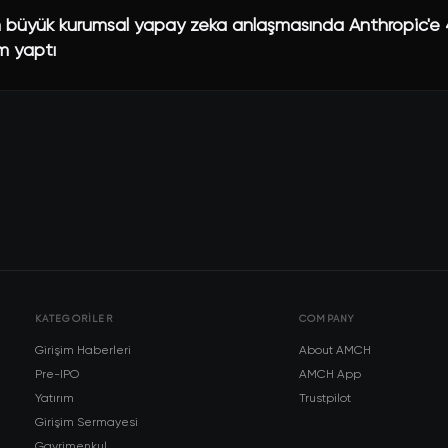
büyük kurumsal yapay zeka anlaşmasında Anthropic'e 
ım yaptı
KATEGORILER
COMPANY
Girişim Haberleri
About AMCH
Pre-IPO
AMCH App
Yatırım
Trustpilot
Girişim Sermayesi
Gayrimenkul