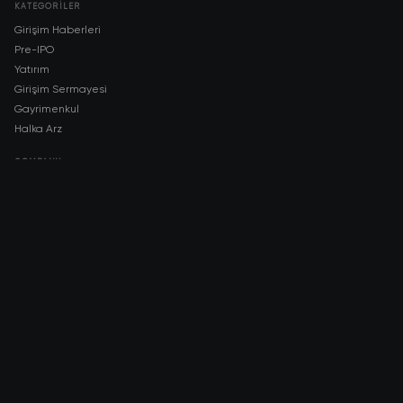
KATEGORILER
Girişim Haberleri
Pre-IPO
Yatırım
Girişim Sermayesi
Gayrimenkul
Halka Arz
COMPANY
About AMCH
AMCH App
Trustpilot
DOWNLOAD
App Store
Google Play
RISK DISCLOSURE & LEGAL NOTICE