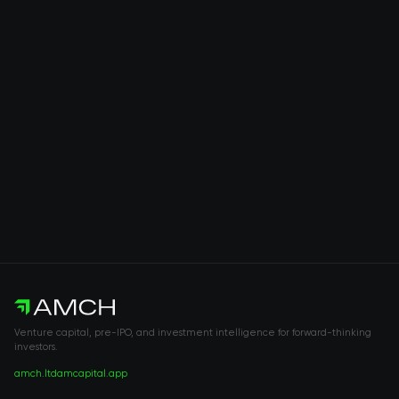
Venture capital, pre-IPO, and investment intelligence for forward-thinking
investors.
amch.ltd
amcapital.app