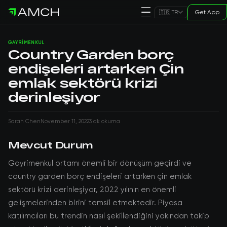
Get App
🇹🇷 TR
GAYRIMENKUL
Country Garden borç
endişeleri artarken Çin
emlak sektörü krizi
derinleşiyor
Sarah Chen
November 11, 2022
3 dk okuma
Mevcut Durum
Gayrimenkul ortamı önemli bir dönüşüm geçirdi ve
country garden borç endişeleri artarken çin emlak
sektörü krizi derinleşiyor, 2022 yılının en önemli
gelişmelerinden birini temsil etmektedir. Piyasa
katılımcıları bu trendin nasıl şekillendiğini yakından takip