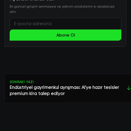
En güncel girişim sermayesi ve yatırım analizlerini e-postanıza
alın.
Abone Ol
SONRAKI YAZI
Endüstriyel gayrimenkul ayrışması: AI'ye hazır tesisler
↓
premium kira talep ediyor