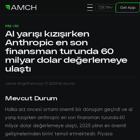
Get App
🇹🇷 TR
PRE-IPO
AI yarışı kızışırken
Anthropic en son
finansman turunda 60
milyar dolar değerlemeye
ulaştı
James Wright
February 17, 2025
3 dk okuma
Mevcut Durum
Halka arz öncesi ortamı önemli bir dönüşüm geçirdi ve ai
yarışı kızışırken anthropic en son finansman turunda 60
milyar dolar değerlemeye ulaştı, 2025 yılının en önemli
gelişmelerinden birini temsil etmektedir. Piyasa