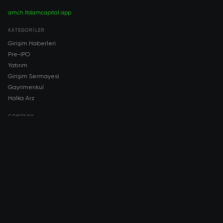
amch.ltd
amcapital.app
KATEGORILER
Girişim Haberleri
Pre-IPO
Yatırım
Girişim Sermayesi
Gayrimenkul
Halka Arz
COMPANY
About AMCH
AMCH App
Trustpilot
DOWNLOAD
App Store
Google Play
RISK DISCLOSURE & LEGAL NOTICE