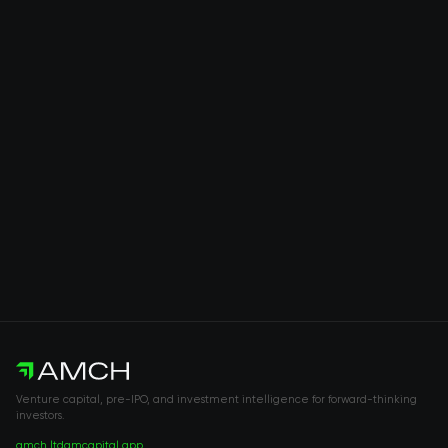
Venture capital, pre-IPO, and investment intelligence for forward-thinking
investors.
amch.ltd
amcapital.app