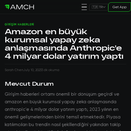
Get App
🇹🇷 TR
GIRIŞIM HABERLERI
Amazon en büyük
kurumsal yapay zeka
anlaşmasında Anthropic'e
4 milyar dolar yatırım yaptı
Sarah Chen
July 10, 2023
3 dk okuma
Mevcut Durum
Girişim haberleri ortamı önemli bir dönüşüm geçirdi ve
amazon en büyük kurumsal yapay zeka anlaşmasında
anthropic'e 4 milyar dolar yatırım yaptı, 2023 yılının en
önemli gelişmelerinden birini temsil etmektedir. Piyasa
katılımcıları bu trendin nasıl şekillendiğini yakından takip