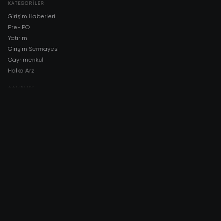
KATEGORILER
Girişim Haberleri
Pre-IPO
Yatırım
Girişim Sermayesi
Gayrimenkul
Halka Arz
COMPANY
About AMCH
AMCH App
Trustpilot
DOWNLOAD
App Store
Google Play
RISK DISCLOSURE & LEGAL NOTICE