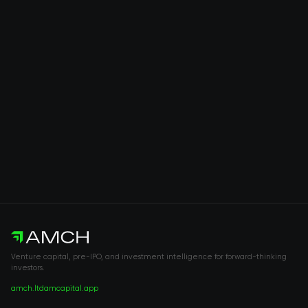
Venture capital, pre-IPO, and investment intelligence for forward-thinking
investors.
amch.ltd
amcapital.app