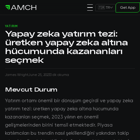
Get App
🇹🇷 TR
YATIRIM
Yapay zeka yatırım tezi:
üretken yapay zeka altına
hücumunda kazananları
seçmek
James Wright
June 25, 2023
3 dk okuma
Mevcut Durum
Yatırım ortamı önemli bir dönüşüm geçirdi ve yapay zeka
yatırım tezi: üretken yapay zeka altına hücumunda
kazananları seçmek, 2023 yılının en önemli
gelişmelerinden birini temsil etmektedir. Piyasa
katılımcıları bu trendin nasıl şekillendiğini yakından takip