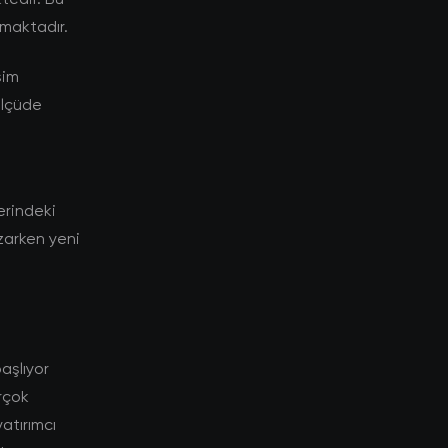
tmaktadır.
şim
ölçüde
lerindeki
ozarken yeni
aşlıyor
irçok
atırımcı