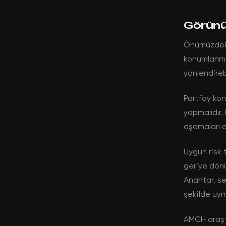
Görünüm
Önümüzdeki 
konumlanmış
yönlendirebi
Portföy kon
yapmalıdır. 
aşamaları a
Uygun risk 
geriye dönü
Anahtar, se
şekilde uym
AMCH araştı