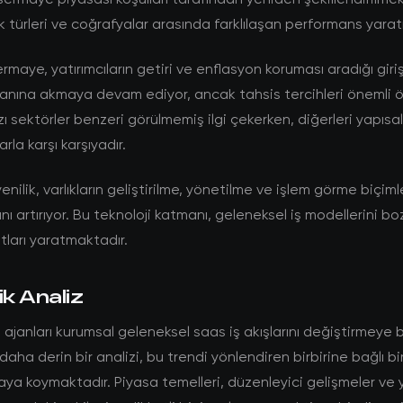
lık türleri ve coğrafyalar arasında farklılaşan performans yara
rmaye, yatırımcıların getiri ve enflasyon koruması aradığı giri
lanına akmaya devam ediyor, ancak tahsis tercihleri önemli 
zı sektörler benzeri görülmemiş ilgi çekerken, diğerleri yapısal
rla karşı karşıyadır.
enilik, varlıkların geliştirilme, yönetilme ve işlem görme biçim
ını artırıyor. Bu teknoloji katmanı, geleneksel iş modellerini b
atları yaratmaktadır.
ik Analiz
ajanları kurumsal geleneksel saas iş akışlarını değiştirmeye b
aha derin bir analizi, bu trendi yönlendiren birbirine bağlı b
aya koymaktadır. Piyasa temelleri, düzenleyici gelişmeler ve y