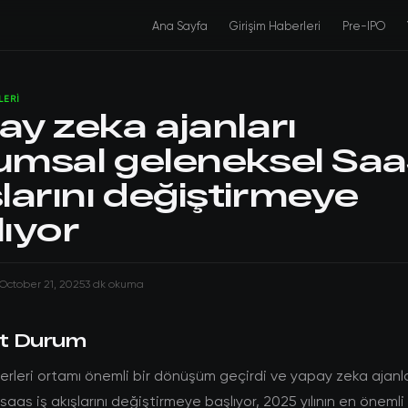
Ana Sayfa
Girişim Haberleri
Pre-IPO
LERI
ay zeka ajanları
umsal geleneksel Saa
larını değiştirmeye
lıyor
October 21, 2025
3 dk okuma
t Durum
erleri ortamı önemli bir dönüşüm geçirdi ve yapay zeka ajanl
saas iş akışlarını değiştirmeye başlıyor, 2025 yılının en önemli