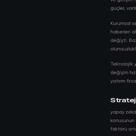
güçler, var
Kurumsal se
haberleri a
değişti. Ba
olumsuzlukla
Teknolojik y
değişim hız
yatırım fırs
Stratej
yapay zeka 
konusunun d
faktörü ort