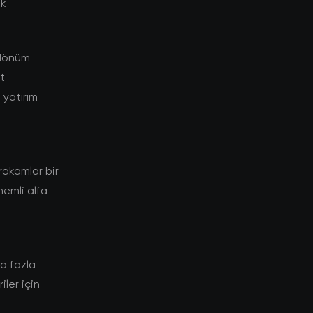
ik
r dönüm
t
yatırım
akamlar bir
nemli alfa
a fazla
ler için