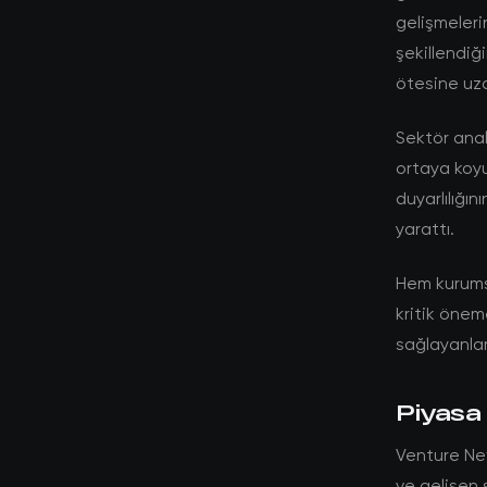
gelişmelerin
şekillendiğ
ötesine uz
Sektör anali
ortaya koyu
duyarlılığın
yarattı.
Hem kurumsa
kritik öneme
sağlayanlar
Piyasa 
Venture Ne
ve gelişen 