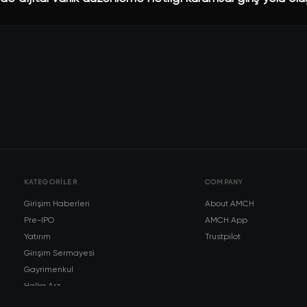
KATEGORILER
COMPANY
Girişim Haberleri
About AMCH
Pre-IPO
AMCH App
Yatırım
Trustpilot
Girişim Sermayesi
Gayrimenkul
Halka Arz