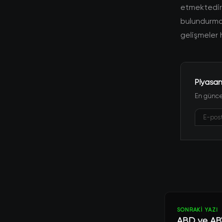
etmektedir. 
bulundurmal
gelişmeler 
Piyasan
En güncel
SONRAKI YAZI
ABD ve AB'd