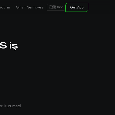
Yatırım
Girişim Sermayesi
Get App
🇹🇷 TR
S iş
arı kurumsal