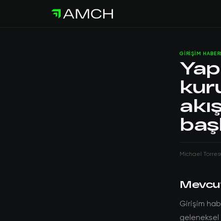
GIRIŞIM HABER
Yap
kur
akış
baş
Michael Torres
Mevcu
Girişim hab
geleneksel 