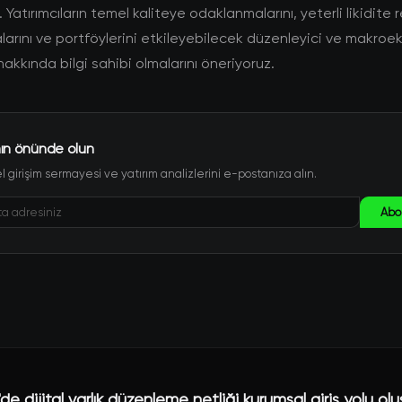
Yatırımcıların temel kaliteye odaklanmalarını, yeterli likidite 
arını ve portföylerini etkileyebilecek düzenleyici ve makro
hakkında bilgi sahibi olmalarını öneriyoruz.
ın önünde olun
 girişim sermayesi ve yatırım analizlerini e-postanıza alın.
Abo
e dijital varlık düzenleme netliği kurumsal giriş yolu ol