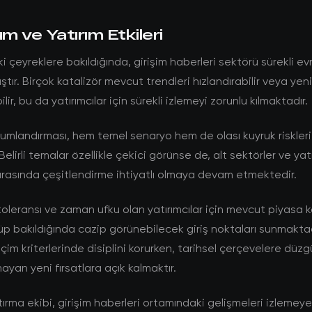
 ve Yatırım Etkileri
çeyreklere bakıldığında, girişim haberleri sektörü sürekli evr
tır. Birçok katalizör mevcut trendleri hızlandırabilir veya ye
lir, bu da yatırımcılar için sürekli izlemeyi zorunlu kılmaktadır.
umlandırması, hem temel senaryo hem de olası kuyruk riskleri
Belirli temalar özellikle çekici görünse de, alt sektörler ve yat
rasında çeşitlendirme ihtiyatlı olmaya devam etmektedir.
toleransı ve zaman ufku olan yatırımcılar için mevcut piyasa ko
p bakıldığında cazip görünebilecek giriş noktaları sunmaktad
çim kriterlerinde disiplini korurken, tarihsel çerçevelere düzg
ayan yeni fırsatlara açık kalmaktır.
rma ekibi, girişim haberleri ortamındaki gelişmeleri izleme