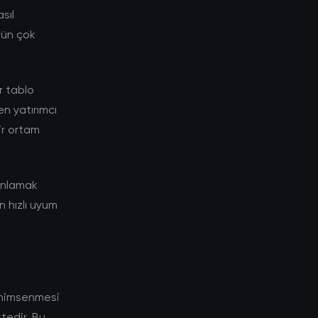
sıl
rün çok
r tablo
n yatırımcı
bir ortam
 anlamak
n hızlı uyum
enimsenmesi
tedir. Bu