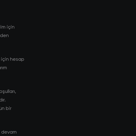
im için
niden
 için hesap
ırım
şulları,
ır.
ün bir
ye devam