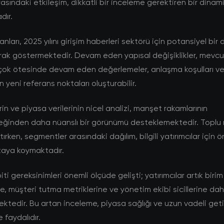
rasındaki etkileşim, dikkatli bir inceleme gerektiren bir dinam
dır.
nları, 2025 yılını girişim haberleri sektörü için potansiyel bi
rak göstermektedir. Devam eden yapısal değişiklikler, mevcu
ok ötesinde devam eden değerlemeler, anlaşma koşulları ve 
çin yeni referans noktaları oluşturabilir.
rin ve piyasa verilerinin nicel analizi, manşet rakamlarının
eğinden daha nüanslı bir görünümü desteklemektedir. Toplu r
ırken, segmentler arasındaki dağılım, bilgili yatırımcılar için ö
ortaya koymaktadır.
i gereksinimleri önemli ölçüde gelişti; yatırımcılar artık birim
, müşteri tutma metriklerine ve yönetim ekibi sicillerine dah
tedir. Bu artan inceleme, piyasa sağlığı ve uzun vadeli getiri
 faydalıdır.