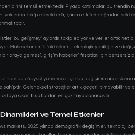
den birini temsil etmektedir. Piyasa katılımcıları bu trendin na
ini yakından takip etmektedir, çünkü etkileri doğrudan sektö
anmaktadır.
stleri bu gelişmeyi aylardır takip ediyor ve veriler artık net bi
yor. Makroekonomik faktörlerin, teknolojik yeniliğin ve değişe
ın bir araya gelmesi, girişim haberleri fırsatları için benzersiz 
l hem de bireysel yatırımcılar için bu değişimin nüanslarını
 sahiptir. Geleneksel stratejiler artık geçerli olmayabilir ve e
 ortaya çıkan fırsatlardan en çok faydalanacaktır.
Dinamikleri ve Temel Etkenler
ws markets, 2025 yılında demografik değişimler, teknoloji b
sermaye piyasası koşulları tarafından yeniden şekillendirilmek