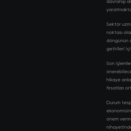
davranışı a
yaratmakta
Sektör uzma
noktası ola
döngünün ç
getirileri i
Son işlemle
önerebilec
hikaye anlat
fırsatları 
Durum tespit
ekonomisine
önem vermek
nihayetinde