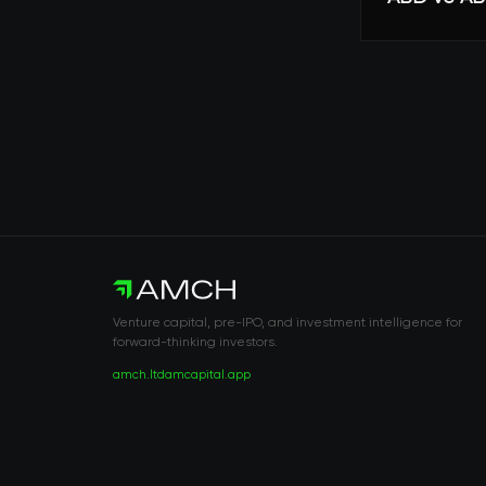
Venture capital, pre-IPO, and investment intelligence for
forward-thinking investors.
amch.ltd
amcapital.app