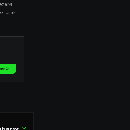
rezervi
ekonomik
ne Ol
↓
uşturuyor