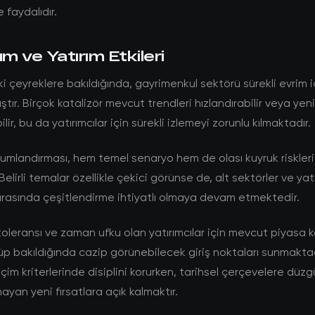
 faydalıdır.
 ve Yatırım Etkileri
çeyreklere bakıldığında, gayrimenkul sektörü sürekli evrim i
tır. Birçok katalizör mevcut trendleri hızlandırabilir veya ye
lir, bu da yatırımcılar için sürekli izlemeyi zorunlu kılmaktadır.
umlandırması, hem temel senaryo hem de olası kuyruk riskleri
Belirli temalar özellikle çekici görünse de, alt sektörler ve yat
rasında çeşitlendirme ihtiyatlı olmaya devam etmektedir.
toleransı ve zaman ufku olan yatırımcılar için mevcut piyasa ko
p bakıldığında cazip görünebilecek giriş noktaları sunmaktad
çim kriterlerinde disiplini korurken, tarihsel çerçevelere düzg
ayan yeni fırsatlara açık kalmaktır.