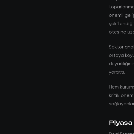
toparlanma 
önemli geli
şekillendiğ
ötesine uz
Sektör anali
ortaya koyu
duyarlılığın
yarattı.
Hem kurumsa
kritik öneme
sağlayanlar
Piyasa 