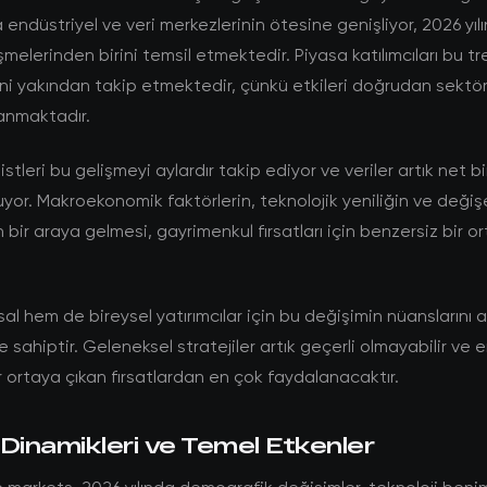
endüstriyel ve veri merkezlerinin ötesine genişliyor, 2026 yılı
şmelerinden birini temsil etmektedir. Piyasa katılımcıları bu tr
ini yakından takip etmektedir, çünkü etkileri doğrudan sektö
anmaktadır.
stleri bu gelişmeyi aylardır takip ediyor ve veriler artık net bi
yor. Makroekonomik faktörlerin, teknolojik yeniliğin ve değişe
ın bir araya gelmesi, gayrimenkul fırsatları için benzersiz bir o
l hem de bireysel yatırımcılar için bu değişimin nüanslarını
 sahiptir. Geleneksel stratejiler artık geçerli olmayabilir ve e
 ortaya çıkan fırsatlardan en çok faydalanacaktır.
Dinamikleri ve Temel Etkenler