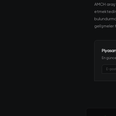
AMCH araşt
etmektedir. 
bulundurmal
gelişmeler 
Piyasan
En güncel