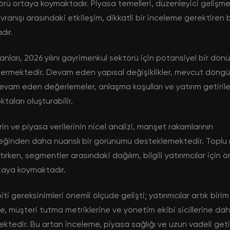
örü ortaya koymaktadır. Piyasa temelleri, düzenleyici gelişme
avranışı arasındaki etkileşim, dikkatli bir inceleme gerektiren 
dır.
nları, 2026 yılını gayrimenkul sektörü için potansiyel bir dön
termektedir. Devam eden yapısal değişiklikler, mevcut döng
vam eden değerlemeler, anlaşma koşulları ve yatırım getiriler
taları oluşturabilir.
rin ve piyasa verilerinin nicel analizi, manşet rakamlarının
eğinden daha nüanslı bir görünümü desteklemektedir. Toplu r
ırken, segmentler arasındaki dağılım, bilgili yatırımcılar için ö
ortaya koymaktadır.
i gereksinimleri önemli ölçüde gelişti; yatırımcılar artık birim
, müşteri tutma metriklerine ve yönetim ekibi sicillerine dah
tedir. Bu artan inceleme, piyasa sağlığı ve uzun vadeli getiri