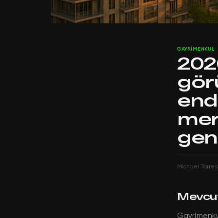
GAYRIMENKUL
202
gör
endü
mer
geni
Michael Torres
Mevcu
Gayrimenku