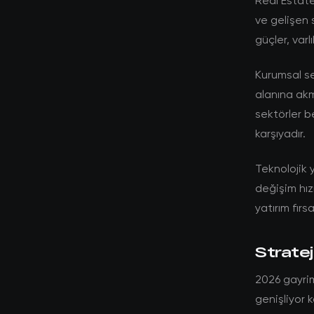
Real Estate
ve gelişen 
güçler, var
Kurumsal se
alanına akm
sektörler b
karşıyadır.
Teknolojik y
değişim hız
yatırım fırs
Stratej
2026 gayri
genişliyor 