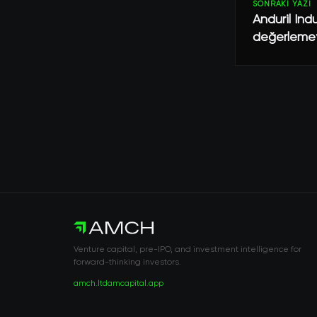
SONRAKI YAZI
Anduril Ind
değerlemey
Venture capital, pre-IPO, and investment intelligence for
forward-thinking investors.
amch.ltd
amcapital.app