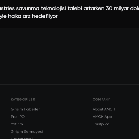
ustries savunma teknolojisi talebi artarken 30 milyar dol
le halka arz hedefliyor
KATEGORILER
COMPANY
Girişim Haberleri
About AMCH
Pre-IPO
AMCH App
Yatırım
Trustpilot
Girişim Sermayesi