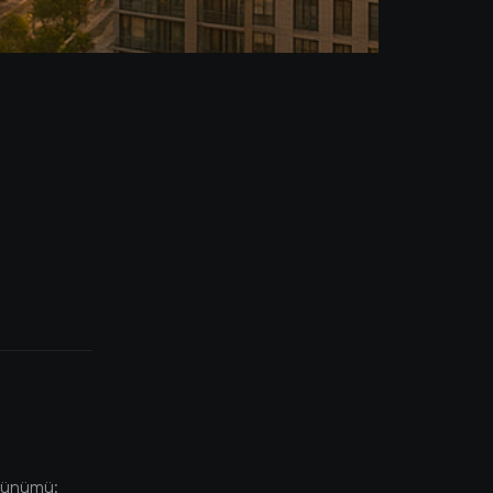
rünümü: