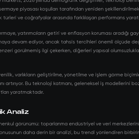
 markets, 2026 yılında demografik değişimler, teknoloji ben
sermaye piyasası koşulları tarafından yeniden şekillendirilmek
lık türleri ve coğrafyalar arasında farklılaşan performans yara
rmaye, yatırımcıların getiri ve enflasyon koruması aradığı ga
aya devam ediyor, ancak tahsis tercihleri önemli ölçüde değ
enzeri görülmemiş ilgi çekerken, diğerleri yapısal olumsuzluklar
enilik, varlıkların geliştirilme, yönetilme ve işlem görme biçim
ını artırıyor. Bu teknoloji katmanı, geleneksel iş modellerini b
atları yaratmaktadır.
ik Analiz
menkul görünümü: toparlanma endüstriyel ve veri merkezlerin
konusunun daha derin bir analizi, bu trendi yönlendiren birbiri