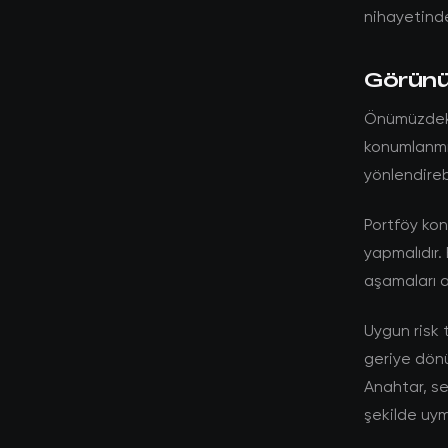
nihayetinde
Görünüm
Önümüzdeki 
konumlanmış
yönlendirebi
Portföy kon
yapmalıdır. 
aşamaları a
Uygun risk 
geriye dönü
Anahtar, se
şekilde uym