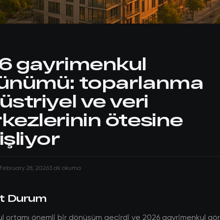
6 gayrimenkul
ünümü: toparlanma
striyel ve veri
kezlerinin ötesine
şliyor
February 28, 2026
3 dk okuma
t Durum
l ortamı önemli bir dönüşüm geçirdi ve 2026 gayrimenkul gö