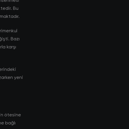
imsenmesi
tedir. Bu
tmaktadır.
yrimenkul
işti. Bazı
la karşı
lerindeki
ozarken yeni
in ötesine
ne bağlı