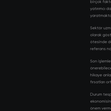
birçok fakt
yatırımcı d
yaratmakta
Sektör uzma
olarak gös
ötesinde de
referans nok
Son işlemle
önerebilec
hikaye anlat
fırsatları 
Durum tespit
ekonomisine
önem vermek