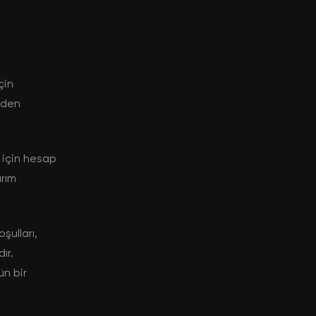
çin
niden
 için hesap
ırım
şulları,
ır.
ün bir