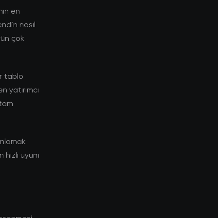
nın en
endin nasıl
rün çok
r tablo
n yatırımcı
rtam
 anlamak
n hızlı uyum