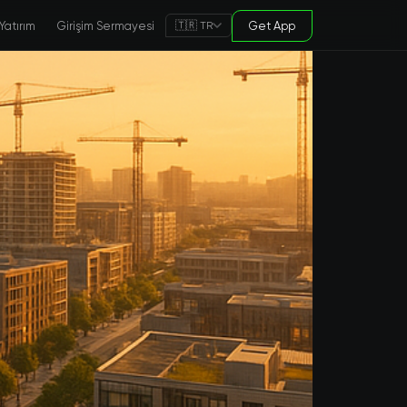
Yatırım
Girişim Sermayesi
Get App
🇹🇷 TR