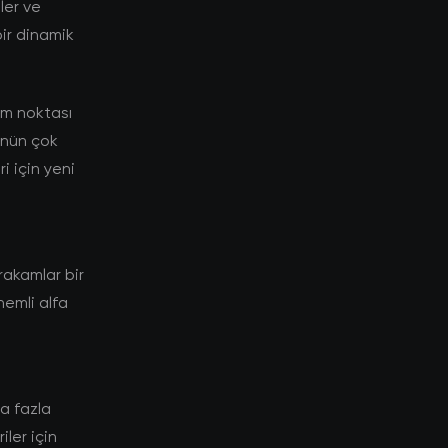
ler ve
bir dinamik
üm noktası
ünün çok
i için yeni
akamlar bir
nemli alfa
a fazla
ler için