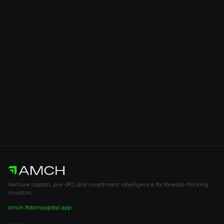
Venture capital, pre-IPO, and investment intelligence for forward-thinking
investors.
amch.ltd
amcapital.app