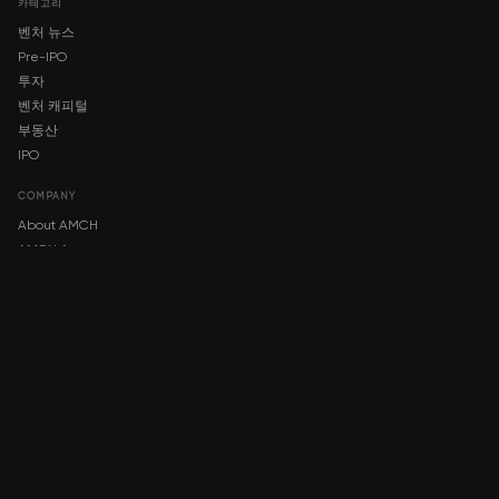
카테고리
벤처 뉴스
Pre-IPO
투자
벤처 캐피털
부동산
IPO
COMPANY
About AMCH
AMCH App
Trustpilot
DOWNLOAD
App Store
Google Play
RISK DISCLOSURE & LEGAL NOTICE