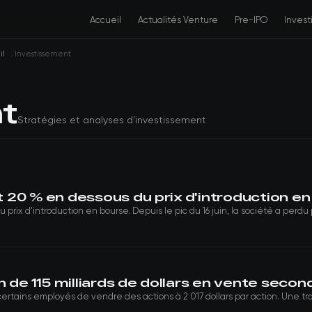
Accueil
Actualités Venture
Pre-IPO
Inves
il
Investissement
t
Stratégies et analyses d'investissement
 20 % en dessous du prix d'introduction e
rix d'introduction en bourse. Depuis le pic du 16 juin, la société a perdu p
 de 115 milliards de dollars en vente secon
rtains employés de vendre des actions à 2 017 dollars par action. Une tra