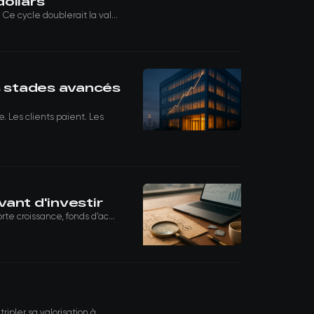
dollars
e cycle doublerait la val...
es stades avancés
. Les clients paient. Les
ant d'investir
te croissance, fonds d’ac...
pler sa valorisation à...