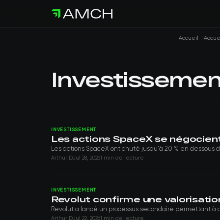
Accueil
Accue
Investissemen
INVESTISSEMENT
Les actions SpaceX se négocient
Les actions SpaceX ont chuté jusqu'à 20 % en dessous du p
Arthur D
Jul 28, 2026
1 min de lecture
INVESTISSEMENT
Revolut confirme une valorisation
Revolut a lancé un processus secondaire permettant à ce
Arthur D
Jul 22, 2026
1 min de lecture