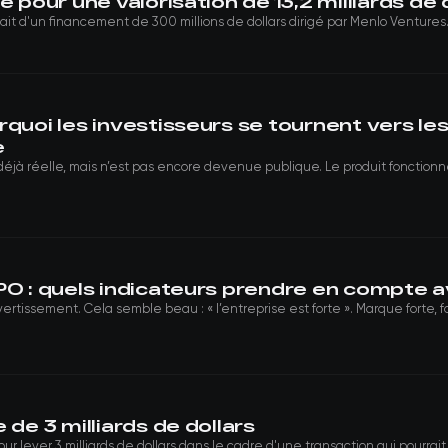
 pour une valorisation de 13,2 milliards de 
it d'un financement de 300 millions de dollars dirigé par Menlo Ventures. C
rquoi les investisseurs se tournent vers l
e
éjà réelle, mais n’est pas encore devenue publique. Le produit fonctionne
PO : quels indicateurs prendre en compte av
tissement. Cela semble beau : « l’entreprise est forte ». Marque forte, for
 de 3 milliards de dollars
lever 3 milliards de dollars dans le cadre d'une transaction qui pourrait tri