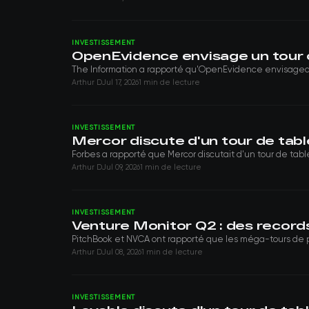
INVESTISSEMENT
OpenEvidence envisage un tour de 
The Information a rapporté qu'OpenEvidence envisageait de 
Arthur D
Jul 17, 2026
1 min de lecture
INVESTISSEMENT
Mercor discute d'un tour de table
Forbes a rapporté que Mercor discutait d'un tour de table 
Arthur D
Jul 09, 2026
1 min de lecture
INVESTISSEMENT
Venture Monitor Q2 : des record
PitchBook et NVCA ont rapporté que les méga-tours de plus 
Arthur D
Jul 08, 2026
1 min de lecture
INVESTISSEMENT