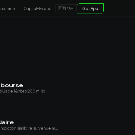
tissement
Capital-Risque
Get App
🇫🇷 FR
n bourse
lus de 1&nbsp;200 millia...
daire
nsaction similaire survenue m...