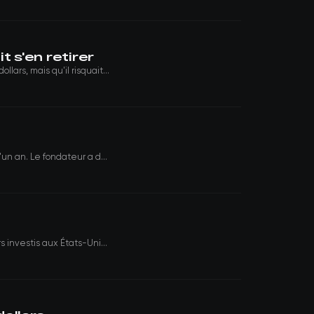
t s'en retirer
ars, mais qu'il risquait...
un an. Le fondateur a d...
 investis aux États-Uni...