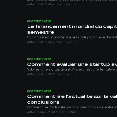
Arthur D
Jul 02, 2026
1 min de lecture
INVESTISSEMENT
Le financement mondial du capita
semestre
Crunchbase a rapporté que les startups ont levé davant
Arthur D
Jul 02, 2026
1 min de lecture
INVESTISSEMENT
Comment évaluer une startup ava
Valoriser une startup avant d’investir est une tentative 
Arthur D
Jul 01, 2026
2 min de lecture
INVESTISSEMENT
Comment lire l'actualité sur la v
conclusions
Comment lire l'actualité sur la valorisation d'une entrepris
Arthur D
Jun 29, 2026
1 min de lecture