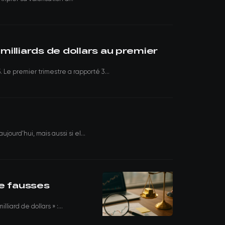
illiards de dollars au premier
e premier trimestre a rapporté 3...
ourd’hui, mais aussi si el...
de fausses
iard de dollars » :...