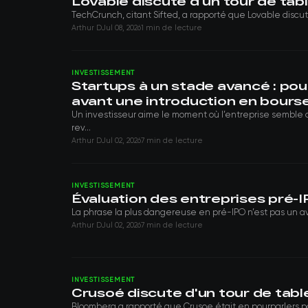
Lovable discute d'un tour de table
TechCrunch, citant Sifted, a rapporté que Lovable discuta
Arthur D
Jul 08, 2026
1 min de lecture
INVESTISSEMENT
Startups à un stade avancé : pou
avant une introduction en bours
Un investisseur aime le moment où l’entreprise semble d
rev...
Arthur D
Jul 02, 2026
7 min de lecture
INVESTISSEMENT
Évaluation des entreprises pré-I
La phrase la plus dangereuse en pré-IPO n’est pas un aver
Arthur D
Jul 02, 2026
7 min de lecture
INVESTISSEMENT
Crusoé discute d'un tour de table
Bloomberg a rapporté que Crusoe était en pourparlers pour 