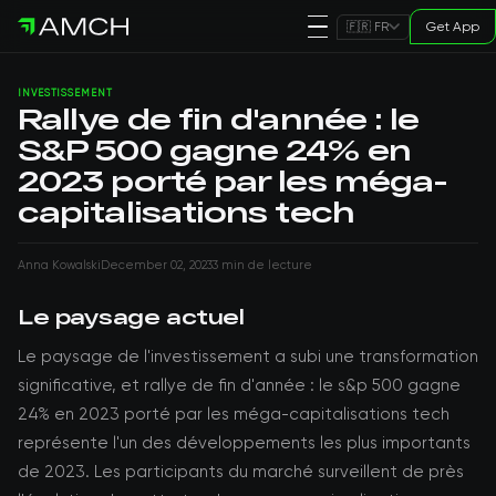
Get App
🇫🇷 FR
INVESTISSEMENT
Rallye de fin d'année : le
S&P 500 gagne 24% en
2023 porté par les méga-
capitalisations tech
Anna Kowalski
December 02, 2023
3 min de lecture
Le paysage actuel
Le paysage de l'investissement a subi une transformation
significative, et rallye de fin d'année : le s&p 500 gagne
24% en 2023 porté par les méga-capitalisations tech
représente l'un des développements les plus importants
de 2023. Les participants du marché surveillent de près