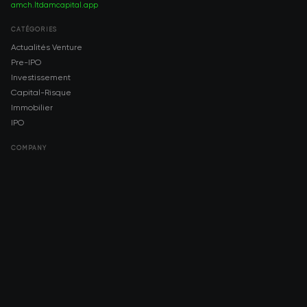
amch.ltd
amcapital.app
CATÉGORIES
Actualités Venture
Pre-IPO
Investissement
Capital-Risque
Immobilier
IPO
COMPANY
About AMCH
AMCH App
Trustpilot
DOWNLOAD
App Store
Google Play
RISK DISCLOSURE & LEGAL NOTICE