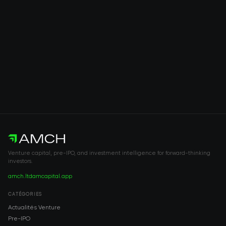
Venture capital, pre-IPO, and investment intelligence for forward-thinking
investors.
amch.ltd
amcapital.app
CATÉGORIES
Actualités Venture
Pre-IPO