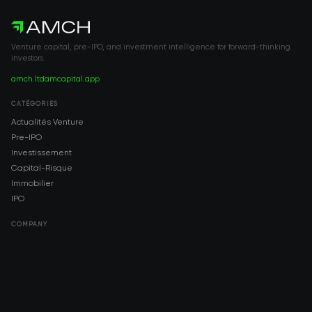
Venture capital, pre-IPO, and investment intelligence for forward-thinking
investors.
amch.ltd
amcapital.app
CATÉGORIES
Actualités Venture
Pre-IPO
Investissement
Capital-Risque
Immobilier
IPO
COMPANY
About AMCH
AMCH App
Trustpilot
DOWNLOAD