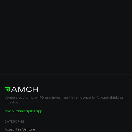
Venture capital, pre-IPO, and investment intelligence for forward-thinking
investors.
amch.ltd
amcapital.app
CATÉGORIES
Actualités Venture