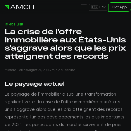
Get App
🇫🇷 FR
IMMOBILIER
La crise de l'offre
immobilière aux États-Unis
s'aggrave alors que les prix
atteignent des records
Michael Torres
August 24, 2021
3 min de lecture
Le paysage actuel
Le paysage de l'immobilier a subi une transformation
significative, et la crise de l'offre immobilière aux états-
unis s'aggrave alors que les prix atteignent des records
représente l'un des développements les plus importants
de 2021. Les participants du marché surveillent de près