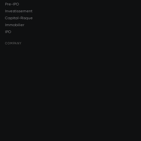
Pre-IPO
Investissement
Capital-Risque
Immobilier
IPO
COMPANY
About AMCH
AMCH App
Trustpilot
DOWNLOAD
App Store
Google Play
RISK DISCLOSURE & LEGAL NOTICE
© 2026 2021 — 2026 AMCH Ltd. Tous droits réservés.