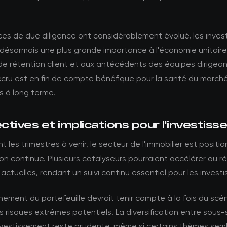
es de due diligence ont considérablement évolué, les inves
désormais une plus grande importance à l'économie unitaire
de rétention client et aux antécédents des équipes dirigea
ccru est en fin de compte bénéfique pour la santé du marché
 à long terme.
tives et implications pour l'investis
t les trimestres à venir, le secteur de l'immobilier est positi
on continue. Plusieurs catalyseurs pourraient accélérer ou ré
ctuelles, rendant un suivi continu essentiel pour les investi
nement du portefeuille devrait tenir compte à la fois du scé
 risques extrêmes potentiels. La diversification entre sous
nvestissement reste prudente, même si certains thèmes sem