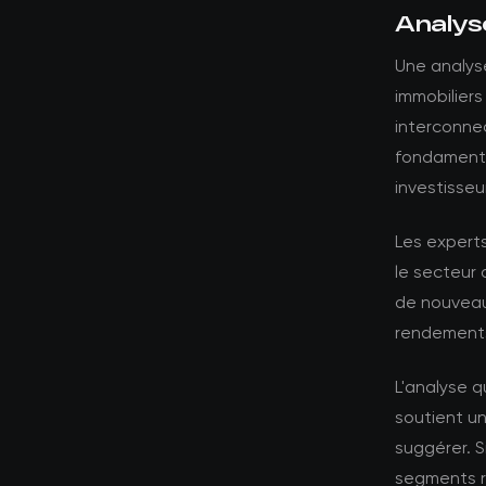
Analys
Une analyse
immobiliers
interconnec
fondamenta
investisse
Les experts
le secteur 
de nouveaux
rendements
L'analyse 
soutient un
suggérer. S
segments ré