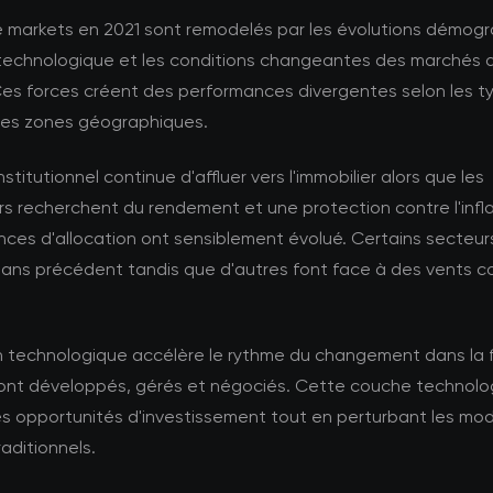
e markets en 2021 sont remodelés par les évolutions démogr
 technologique et les conditions changeantes des marchés 
Ces forces créent des performances divergentes selon les t
 les zones géographiques.
nstitutionnel continue d'affluer vers l'immobilier alors que les
rs recherchent du rendement et une protection contre l'infla
nces d'allocation ont sensiblement évolué. Certains secteurs
sans précédent tandis que d'autres font face à des vents c
on technologique accélère le rythme du changement dans la
 sont développés, gérés et négociés. Cette couche technolo
es opportunités d'investissement tout en perturbant les mo
raditionnels.