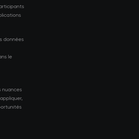
articipants
plications
les données
ns le
es nuances
appliquer,
portunités