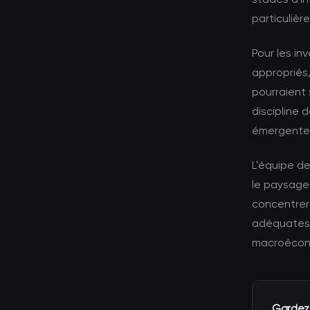
particuliè
Pour les in
appropriés,
pourraient 
discipline 
émergente
L'équipe d
le paysage
concentrer 
adéquates 
macroécono
Gardez