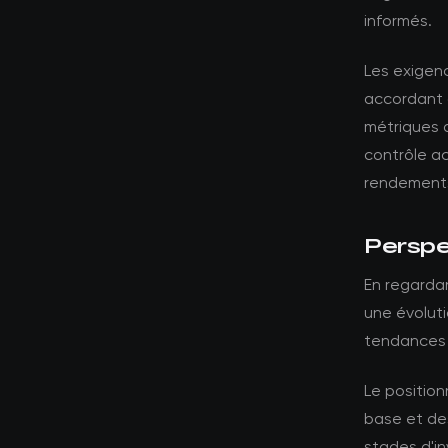
informés.
Les exigenc
accordant 
métriques 
contrôle a
rendements
Perspec
En regardan
une évoluti
tendances a
Le position
base et des
stades d'i