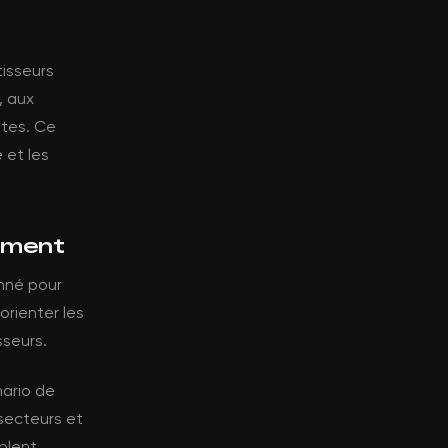
tisseurs
, aux
ntes. Ce
 et les
sement
onné pour
orienter les
sseurs.
nario de
-secteurs et
blent