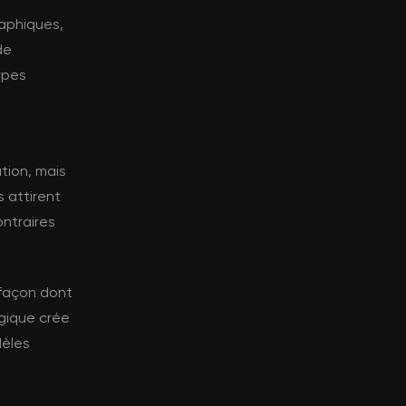
aphiques,
de
ypes
tion, mais
 attirent
ontraires
 façon dont
gique crée
dèles