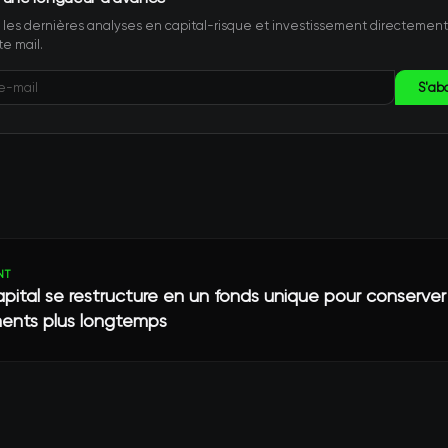
les dernières analyses en capital-risque et investissement directemen
te mail.
S'ab
NT
pital se restructure en un fonds unique pour conserver
ments plus longtemps