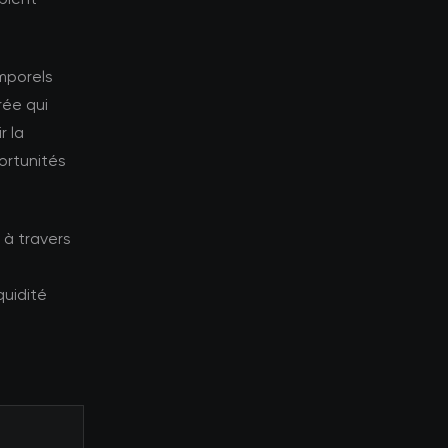
emporels
rée qui
r la
ortunités
 à travers
quidité