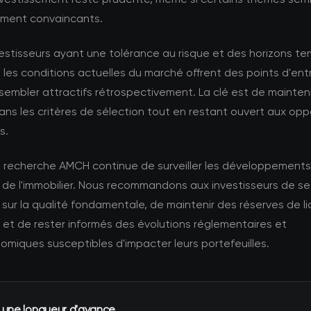
rement convaincants.
vestisseurs ayant une tolérance au risque et des horizons t
 les conditions actuelles du marché offrent des points d'ent
sembler attractifs rétrospectivement. La clé est de mainteni
dans les critères de sélection tout en restant ouvert aux opp
s.
e recherche AMCH continue de surveiller les développements
 de l'immobilier. Nous recommandons aux investisseurs de se
sur la qualité fondamentale, de maintenir des réserves de li
et de rester informés des évolutions réglementaires et
miques susceptibles d'impacter leurs portefeuilles.
 une longueur d'avance