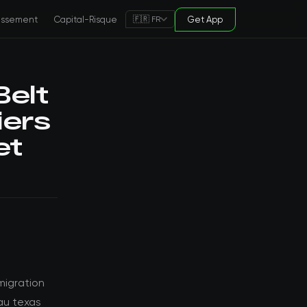
tissement
Capital-Risque
Get App
🇫🇷 FR
Belt
iers
et
 migration
 au texas