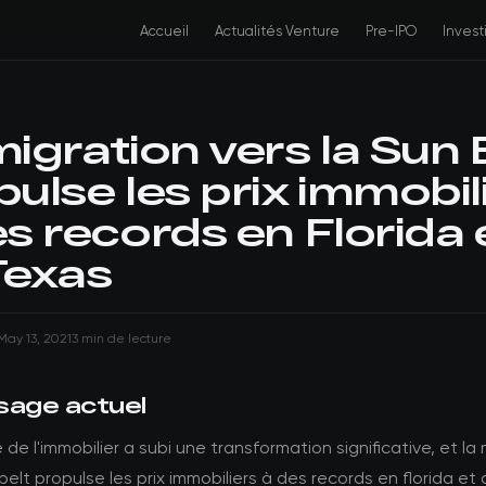
Accueil
Actualités Venture
Pre-IPO
Inves
igration vers la Sun 
ulse les prix immobil
s records en Florida 
Texas
May 13, 2021
3 min de lecture
sage actuel
de l'immobilier a subi une transformation significative, et la
 belt propulse les prix immobiliers à des records en florida et