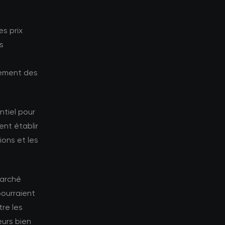
es prix
s
tement des
ntiel pour
ent établir
ions et les
marché
pourraient
tre les
eurs bien