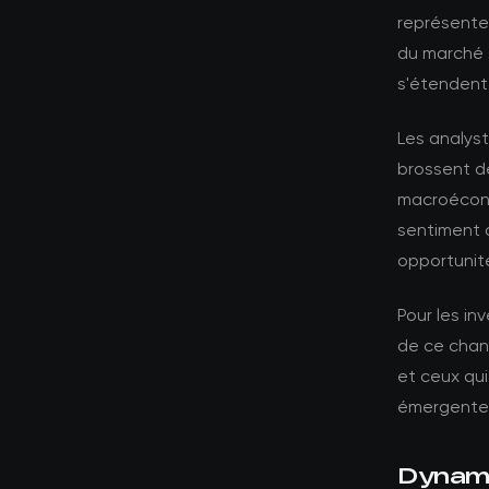
représente 
du marché s
s'étendent
Les analyst
brossent d
macroécono
sentiment 
opportunité
Pour les in
de ce chang
et ceux qui
émergente
Dynami