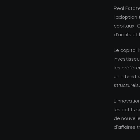
Real Estat
l'adoption
capitaux. 
d'actifs et
Le capital i
investisseu
les préfére
un intérêt 
structurels.
L'innovati
les actifs
de nouvell
d'affaires t