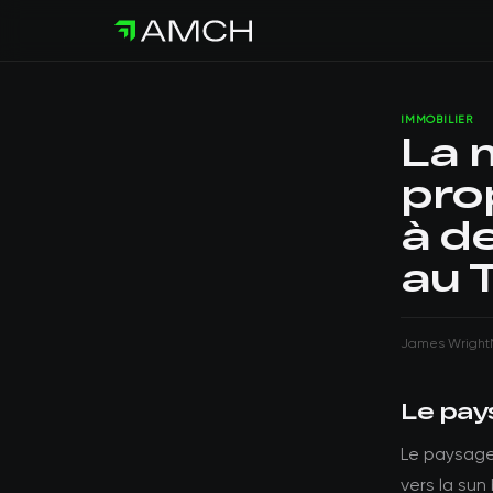
IMMOBILIER
La m
prop
à de
au 
James Wright
Le pay
Le paysage 
vers la sun