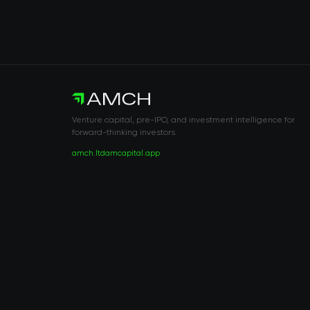
Venture capital, pre-IPO, and investment intelligence for
forward-thinking investors.
amch.ltd
amcapital.app
RISK DISCLOSURE & LEGAL NOTICE
© 2026 2021 — 2026 AMCH Ltd. Tous droits réservés.