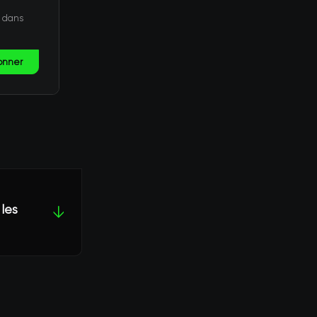
t dans
onner
 les
↓