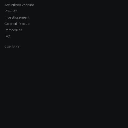
Actualités Venture
Pre-IPO
Investissement
Capital-Risque
Immobilier
IPO
COMPANY
About AMCH
AMCH App
Trustpilot
DOWNLOAD
App Store
Google Play
RISK DISCLOSURE & LEGAL NOTICE
© 2026 2021 — 2026 AMCH Ltd. Tous droits réservés.