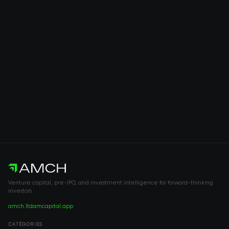
Venture capital, pre-IPO, and investment intelligence for forward-thinking
investors.
amch.ltd
amcapital.app
CATÉGORIES