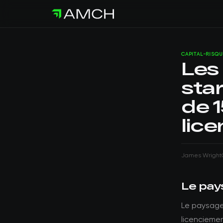
CAPITAL-RISQU
Les
star
de 1
lic
James Wright
Le pay
Le paysage 
licenciemen