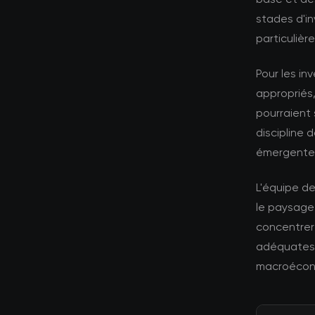
stades d'i
particuliè
Pour les in
appropriés,
pourraient 
discipline 
émergente
L'équipe d
le paysage
concentrer 
adéquates 
macroécono