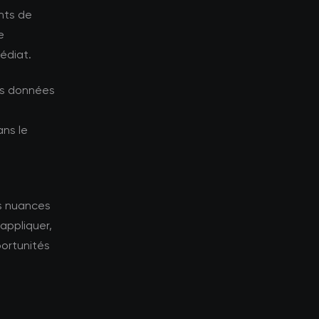
nts de
e
édiat.
les données
ns le
es nuances
appliquer,
portunités