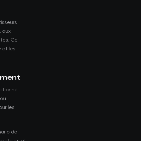
tisseurs
, aux
ntes. Ce
 et les
sement
sitionné
 ou
our les
nario de
-secteurs et