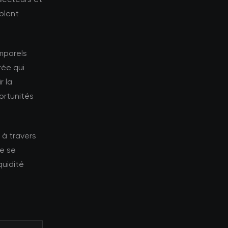
blent
emporels
rée qui
r la
ortunités
 à travers
de se
quidité