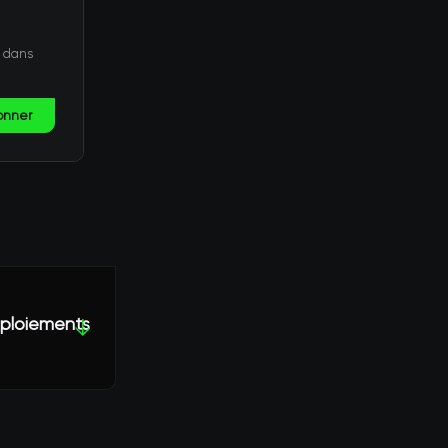
t dans
onner
éploiements
↓