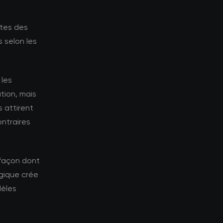
ntes des
 selon les
 les
tion, mais
 attirent
ontraires
 façon dont
gique crée
dèles