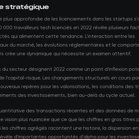
e stratégique
 plus approfondie de les licenciements dans les startups s
50 000 travailleurs tech licenciés en 2022 révèle plusieurs fac
tés qui alimentent cette tendance. L'interaction entre les
ux du marché, les évolutions réglementaires et le compor
urs crée une dynamique qui nécessite un examen attentif.
s du secteur désignent 2022 comme un point d'inflexion pote
de l'capital-risque. Les changements structurels en cours po
nouveaux repères pour les valorisations, les conditions des 
dements des investissements, bien au-delà du cycle actuel.
quantitative des transactions récentes et des données de 
e vision plus nuancée que ce que les chiffres en gros titres 
i les chiffres agrégés racontent une histoire, la dispersion en
vèle d'importantes opportunités d'alpha pour les investiss