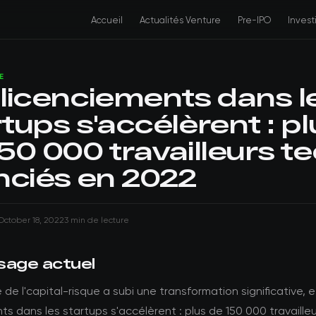
Accueil
Actualités Venture
Pre-IPO
Inves
E
 licenciements dans l
tups s'accélèrent : pl
50 000 travailleurs t
enciés en 2022
October 18, 2022
3 min de lecture
sage actuel
de l'capital-risque a subi une transformation significative, e
ts dans les startups s'accélèrent : plus de 150 000 travaille