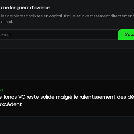
 une longueur d'avance
les dernières analyses en capital-risque et investissement directemen
te mail.
S'ab
NT
e fonds VC reste solide malgré le ralentissement des d
 excédent