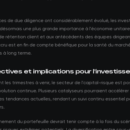
es de due diligence ont considérablement évolué, les inves
désormais une plus grande importance à l'économie unitaire
de rétention client et aux antécédents des équipes dirigea
ccru est en fin de compte bénéfique pour la santé du marché
 à long terme.
tives et implications pour l'investis
t les trimestres à venir, le secteur de l'capital-risque est po
olution continue. Plusieurs catalyseurs pourraient accélérer
les tendances actuelles, rendant un suivi continu essentiel p
rs.
nement du portefeuille devrait tenir compte à la fois du scé
 risques extrêmes potentiels. La diversification entre sous