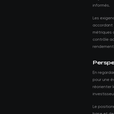
informés.
Les exigenc
accordant 
métriques 
contrôle a
rendements
Perspec
En regardan
pour une év
réorienter 
investisseu
Le position
base et des