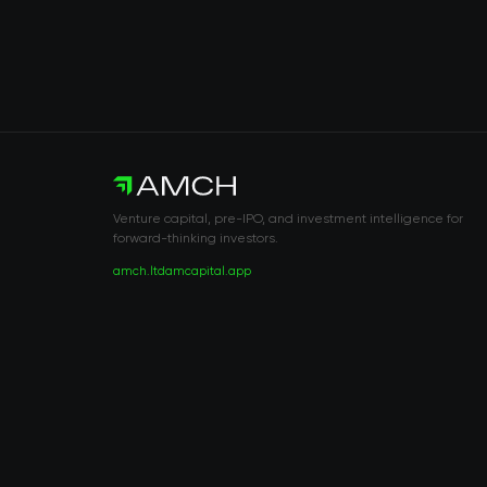
Venture capital, pre-IPO, and investment intelligence for
forward-thinking investors.
amch.ltd
amcapital.app
RISK DISCLOSURE & LEGAL NOTICE