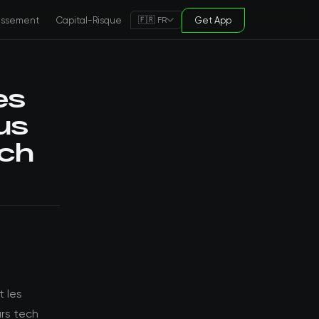
tissement
Capital-Risque
Get App
🇫🇷 FR
es
us
ech
t les
urs tech