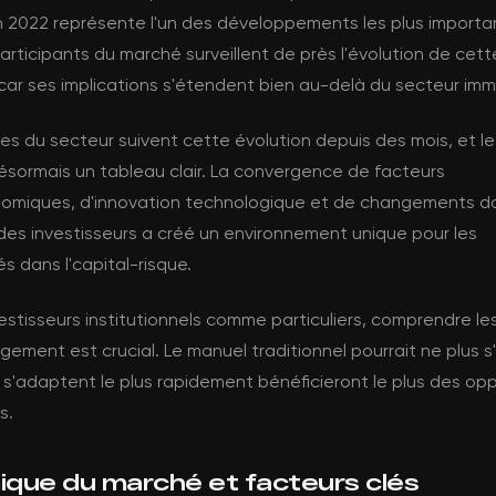
en 2022 représente l'un des développements les plus importa
articipants du marché surveillent de près l'évolution de cett
car ses implications s'étendent bien au-delà du secteur imm
es du secteur suivent cette évolution depuis des mois, et 
ésormais un tableau clair. La convergence de facteurs
miques, d'innovation technologique et de changements da
des investisseurs a créé un environnement unique pour les
s dans l'capital-risque.
vestisseurs institutionnels comme particuliers, comprendre l
ement est crucial. Le manuel traditionnel pourrait ne plus s'
 s'adaptent le plus rapidement bénéficieront le plus des op
s.
que du marché et facteurs clés