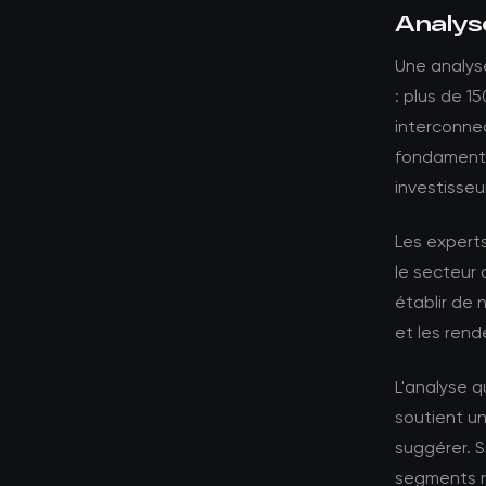
Analys
Une analyse
: plus de 1
interconnec
fondamenta
investisse
Les expert
le secteur 
établir de 
et les ren
L'analyse 
soutient un
suggérer. S
segments ré