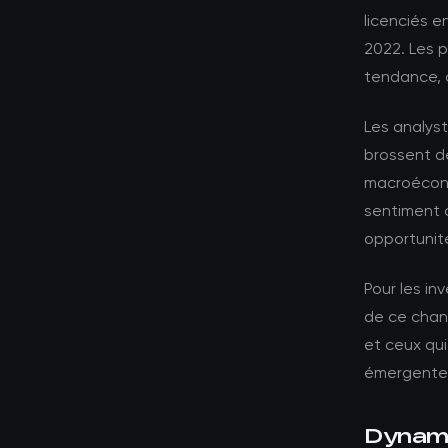
licenciés 
2022. Les p
tendance, 
Les analyst
brossent d
macroécono
sentiment 
opportunité
Pour les in
de ce chang
et ceux qui
émergente
Dynami