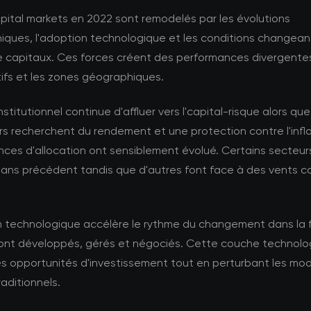
pital markets en 2022 sont remodelés par les évolutions
ques, l'adoption technologique et les conditions changea
 capitaux. Ces forces créent des performances divergentes
ifs et les zones géographiques.
nstitutionnel continue d'affluer vers l'capital-risque alors que
rs recherchent du rendement et une protection contre l'infla
nces d'allocation ont sensiblement évolué. Certains secteurs
sans précédent tandis que d'autres font face à des vents c
on technologique accélère le rythme du changement dans la
 sont développés, gérés et négociés. Cette couche technolo
es opportunités d'investissement tout en perturbant les mo
raditionnels.