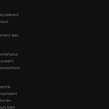
'accélèrent
teurs
tement des
ntiel pour
urraient
transactions
marché
pourraient
tre les
eurs bien