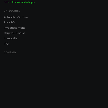
amch.ltd
amcapital.app
CATÉGORIES
Actualités Venture
Pre-IPO
Investissement
Capital-Risque
Immobilier
IPO
COMPANY
About AMCH
AMCH App
Trustpilot
DOWNLOAD
App Store
Google Play
RISK DISCLOSURE & LEGAL NOTICE