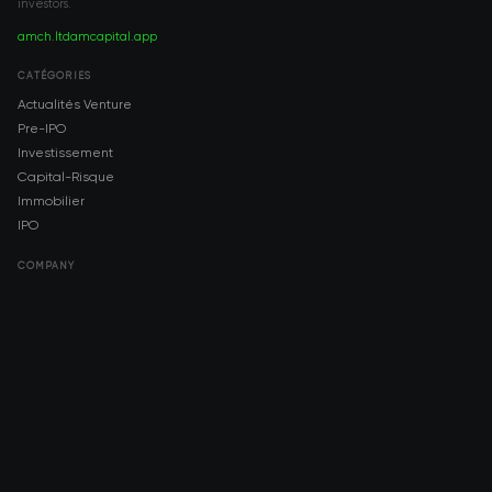
investors.
amch.ltd
amcapital.app
CATÉGORIES
Actualités Venture
Pre-IPO
Investissement
Capital-Risque
Immobilier
IPO
COMPANY
About AMCH
AMCH App
Trustpilot
DOWNLOAD
App Store
Google Play