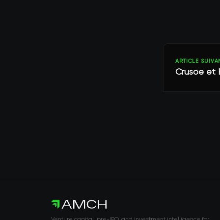
ARTICLE SUIVA
Crusoe et 
Venture capital, pre-IPO, and investment intelligence for