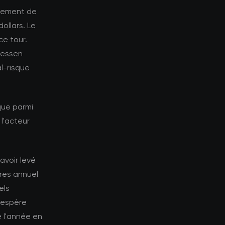
ncement de
dollars. Le
ce tour.
eessen
al-risque
que parmi
 l'acteur
avoir levé
ires annuel
els
n espère
e l'année en