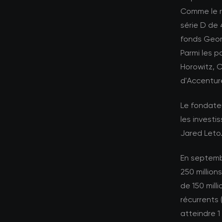
Comme le r
série D de 
fonds Georg
Parmi les p
Horowitz, C
d'Accentur
Le fondate
les investi
Jared Leto
En septembr
250 millions
de 150 mill
récurrents 
atteindre 1 