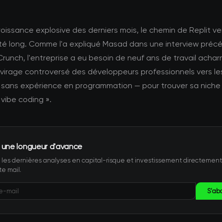
roissance explosive des derniers mois, le chemin de Replit ver
té long. Comme l'a expliqué Masad dans une interview préc
unch, l'entreprise a eu besoin de neuf ans de travail achar
 virage controversé des développeurs professionnels vers le
s sans expérience en programmation — pour trouver sa niche 
vibe coding ».
 une longueur d'avance
les dernières analyses en capital-risque et investissement directemen
te mail.
S'ab