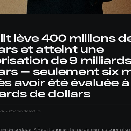
it lève 400 millions d
ars et atteint une
risation de 9 milliard
lars — seulement six 
s avoir été évaluée à
iards de dollars
24, 2026
2 min de lecture
rme de codage IA Replit augmente rapidement sa capitalisat