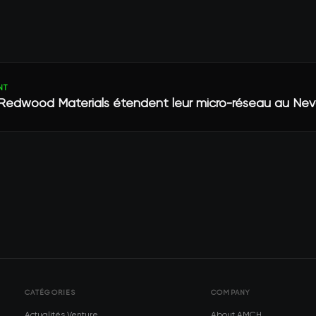
NT
Redwood Materials étendent leur micro-réseau au Ne
CATÉGORIES
COMPANY
Actualités Venture
About AMCH