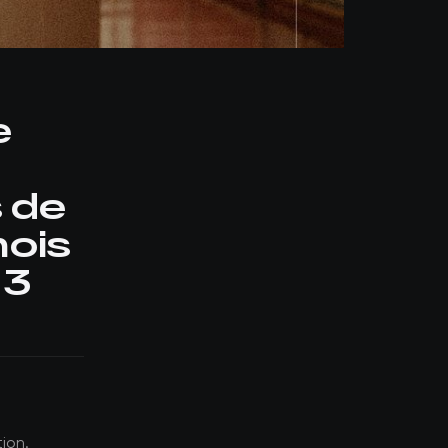
e
s de
mois
 3
ion.