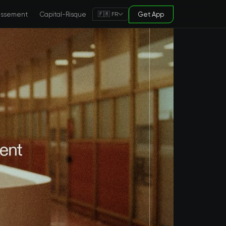
tissement
Capital-Risque
Get App
🇫🇷 FR