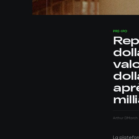
PRE-IPO
Repl
doll
valo
dol
aprè
mill
Arthur D
March 
La platefo