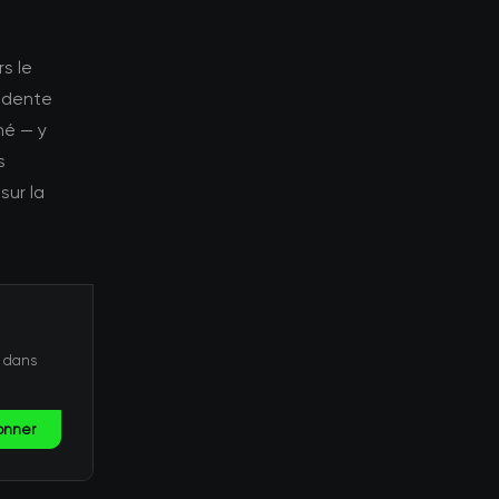
s le
édente
né — y
s
sur la
t dans
onner