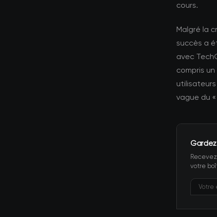
cours.
Malgré la c
succès a é
avec TechCr
compris un
utilisateur
vague du « 
Gardez
Recevez 
votre boî