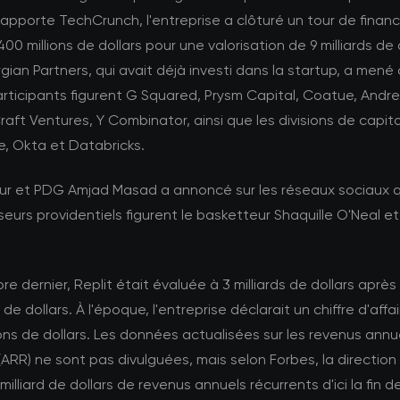
apporte TechCrunch, l'entreprise a clôturé un tour de fina
400 millions de dollars pour une valorisation de 9 milliards de 
ian Partners, qui avait déjà investi dans la startup, a mené 
articipants figurent G Squared, Prysm Capital, Coatue, Andr
raft Ventures, Y Combinator, ainsi que les divisions de capit
e, Okta et Databricks.
ur et PDG Amjad Masad a annoncé sur les réseaux sociaux 
sseurs providentiels figurent le basketteur Shaquille O'Neal et
.
e dernier, Replit était évaluée à 3 milliards de dollars après 
 de dollars. À l'époque, l'entreprise déclarait un chiffre d'affa
ions de dollars. Les données actualisées sur les revenus annu
(ARR) ne sont pas divulguées, mais selon Forbes, la directio
milliard de dollars de revenus annuels récurrents d'ici la fin d