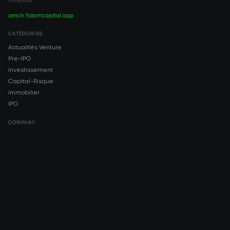
investors.
amch.ltd
amcapital.app
CATÉGORIES
Actualités Venture
Pre-IPO
Investissement
Capital-Risque
Immobilier
IPO
COMPANY
About AMCH
AMCH App
Trustpilot
DOWNLOAD
App Store
Google Play