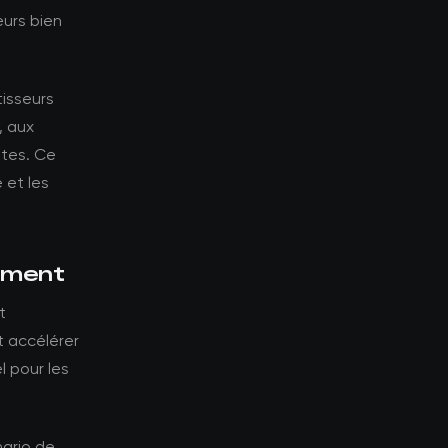
eurs bien
tisseurs
, aux
ntes. Ce
 et les
sement
t
t accélérer
l pour les
nario de