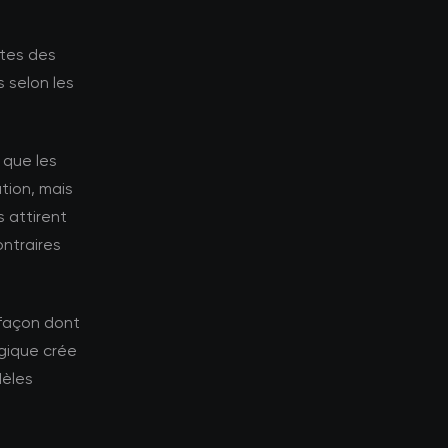
ntes des
 selon les
s que les
tion, mais
 attirent
ontraires
 façon dont
gique crée
dèles