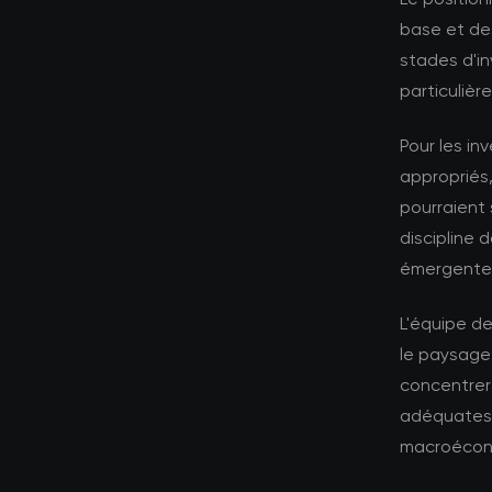
base et des
stades d'i
particuliè
Pour les in
appropriés,
pourraient 
discipline 
émergente
L'équipe d
le paysage
concentrer 
adéquates 
macroécono