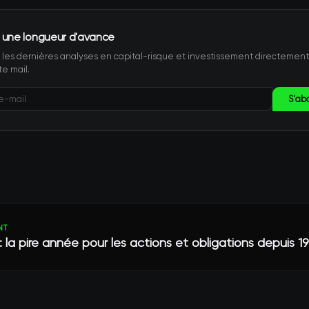
 une longueur d'avance
les dernières analyses en capital-risque et investissement directemen
te mail.
S'ab
NT
: la pire année pour les actions et obligations depuis 1