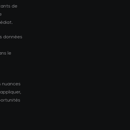
tants de
e
édiat.
les données
ns le
es nuances
appliquer,
portunités