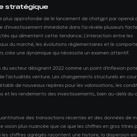
e stratégique
e plus approfondie de le lancement de chatgpt par openai
e d'investissement immédiate dans l'ia révèle plusieurs fact
tés qui alimentent cette tendance. L'interaction entre les
ux du marché, les évolutions réglementaires et le compor
urs crée une dynamique qui nécessite un examen attentif.
s du secteur désignent 2022 comme un point d'inflexion pote
de l'actualités venture. Les changements structurels en cour
établir de nouveaux repères pour les valorisations, les condi
ns et les rendements des investissements, bien au-delà du 
quantitative des transactions récentes et des données de 
e vision plus nuancée que ce que les chiffres en gros titres 
i les chiffres agrégés racontent une histoire, la dispersion en