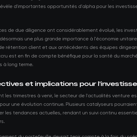
vèle d'importantes opportunités d'alpha pour les investiss
es de due diligence ont considérablement évolué, les inves
désormais une plus grande importance à l'économie unitaire
de rétention client et aux antécédents des équipes dirigea
ccru est en fin de compte bénéfique pour la santé du marché
 à long terme.
tives et implications pour l'investis
t les trimestres à venir, le secteur de l'actualités venture es
pour une évolution continue. Plusieurs catalyseurs pourraien
er les tendances actuelles, rendant un suivi continu essentie
rs.
nement du portefeuille devrait tenir compte à la fois du scé