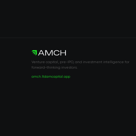
Venture capital, pre-IPO, and investment intelligence for
forward-thinking investors.
amch.ltd
amcapital.app
RISK DISCLOSURE & LEGAL NOTICE