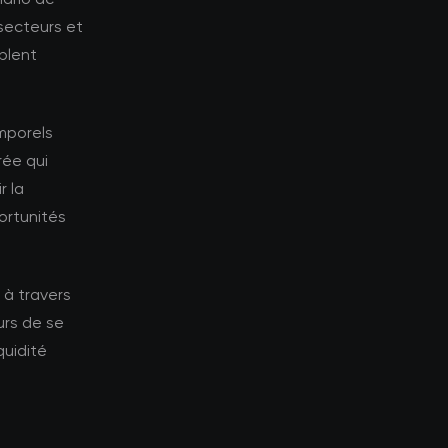
-secteurs et
blent
emporels
rée qui
r la
ortunités
 à travers
urs de se
quidité