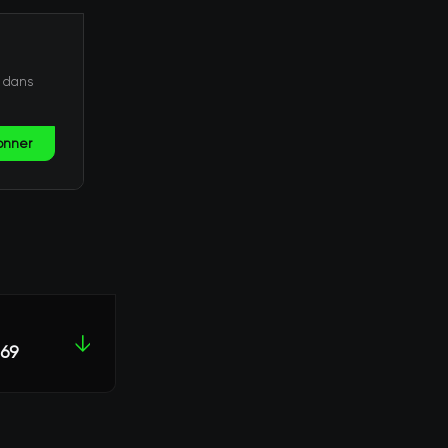
t dans
onner
↓
969