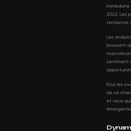
immédiate 
2022. Les p
tendance, 
Les analyst
brossent d
macroécono
sentiment 
opportunité
Pour les in
de ce chang
et ceux qui
émergente
Dynami