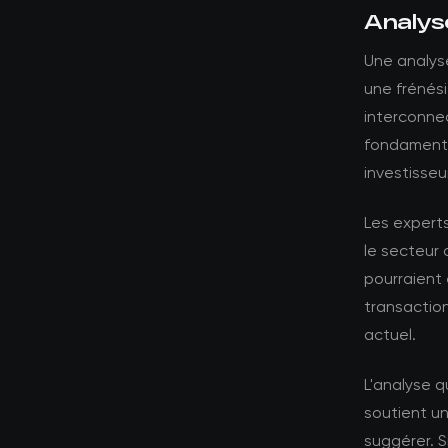
Analys
Une analys
une frénési
interconnec
fondamenta
investisse
Les expert
le secteur 
pourraient 
transactio
actuel.
L'analyse 
soutient un
suggérer. S