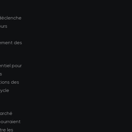
 déclenche
eurs
tement des
ntiel pour
s
tions des
cycle
marché
pourraient
tre les