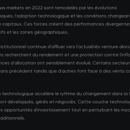
ws markets en 2022 sont remodelés par les évolutions
ques, l'adoption technologique et les conditions changea
 capitaux. Ces forces créent des performances divergentes
ifs et les zones géographiques.
institutionnel continue d'affluer vers l'actualités venture alor
rs recherchent du rendement et une protection contre l'infla
nces d'allocation ont sensiblement évolué. Certains secteurs
sans précédent tandis que d'autres font face à des vents c
on technologique accélère le rythme du changement dans la
 sont développés, gérés et négociés. Cette couche technolo
es opportunités d'investissement tout en perturbant les mo
raditionnels.