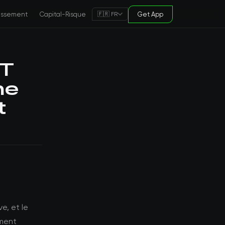
tissement
Capital-Risque
Get App
🇫🇷 FR
PT
ne
t
e, et le
ement