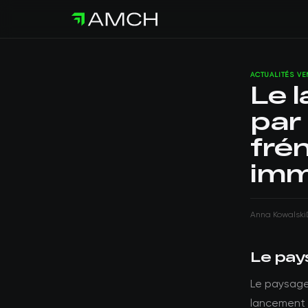
ACTUALITÉS V
Le 
par
fré
imm
Anna Kowalski
Le pay
Le paysage 
lancement 