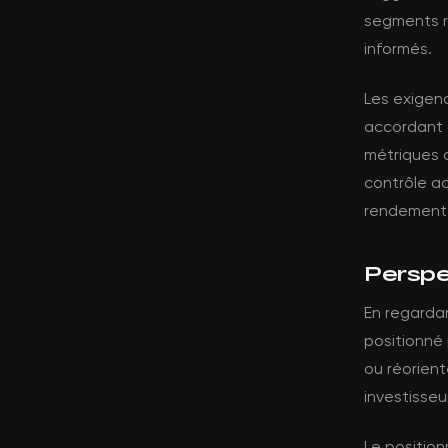
segments ré
informés.
Les exigenc
accordant 
métriques 
contrôle a
rendements
Perspec
En regardan
positionné 
ou réorient
investisseu
Le position