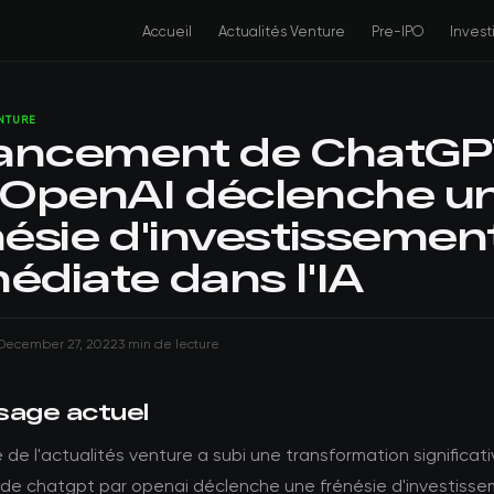
Accueil
Actualités Venture
Pre-IPO
Inves
ENTURE
lancement de ChatG
 OpenAI déclenche u
nésie d'investissemen
édiate dans l'IA
December 27, 2022
3 min de lecture
sage actuel
de l'actualités venture a subi une transformation significativ
de chatgpt par openai déclenche une frénésie d'investiss