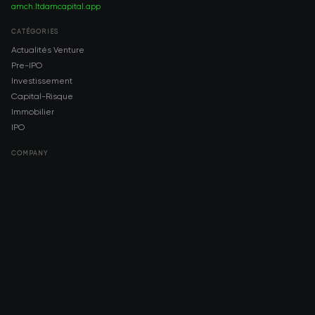
amch.ltd
amcapital.app
CATÉGORIES
Actualités Venture
Pre-IPO
Investissement
Capital-Risque
Immobilier
IPO
COMPANY
About AMCH
AMCH App
Trustpilot
DOWNLOAD
App Store
Google Play
RISK DISCLOSURE & LEGAL NOTICE